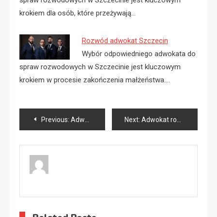
spraw rozwodowych w Szczecinie jest kluczowym
krokiem dla osób, które przeżywają…
Rozwód adwokat Szczecin
Wybór odpowiedniego adwokata do
spraw rozwodowych w Szczecinie jest kluczowym
krokiem w procesie zakończenia małżeństwa.…
Nawigacja
Previous:
Adwokat prawo karne Szczecin
Next:
Adwokat rozwód Opole
wpisu