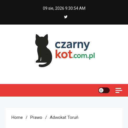
Skip
09 sie, 2026
9:30:55 AM
to
content
Czarny kot
Home
Prawo
Adwokat Toruń