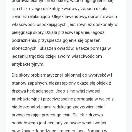
poprawia elastyczność skóry, wspomaga gojenie się
ran i blizn. Jego delikatny, kwiatowy zapach działa
również relaksująco. Olejek lawendowy, oprócz swoich
właściwości uspokajających, jest również doskonały w
pielęgnacji skóry. Działa przeciwzapalnie, łagodzi
podrażnienia, przyspiesza gojenie się oparzeń
słonecznych i ukąszeń owadów, a także pomaga w
leczeniu trądziku dzięki swoim właściwościom
antybakteryjnym.
Dla skóry problematycznej, skłonnej do wyprysków i
stanów zapalnych, niezastąpiony okaże się olejek z
drzewa herbacianego. Jego silne właściwości
antybakteryjne i przeciwzapalne pomagają w walce z
niedoskonałościami, redukując zaczerwienienia i
przyspieszając proces gojenia. Olejek z drzewa
sandałowego jest ceniony za swoje właściwości
nawilżające, łagodzące i regenerujące. Pomaga w