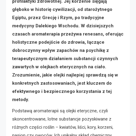
profilaktyki zdrowotnej. Jej korzenie sięgają
głęboko w historię cywilizacji, od starożytnego
Egiptu, przez Grecję i Rzym, po tradycyjne
medycyny Dalekiego Wschodu. W dzisiejszych
czasach aromaterapia przeżywa renesans, oferując
holistyczne podejście do zdrowia, łączące
dobroczynny wpływ zapachów na psychikę z
terapeutycznym działaniem substancji czynnych
zawartych w olejkach eterycznych na ciało.
Zrozumienie, jakie olejki najlepiej sprawdzą się w
konkretnych zastosowaniach, jest kluczem do
efektywnego i bezpiecznego korzystania z tej
metody.
Podstawą aromaterapii są olejki eteryczne, czyli
skoncentrowane, lotne substancje pozyskiwane z
różnych części roślin – kwiatów, liści, kory, korzeni,
nasion czy owoców. Ich unikalny skład chemiczny,