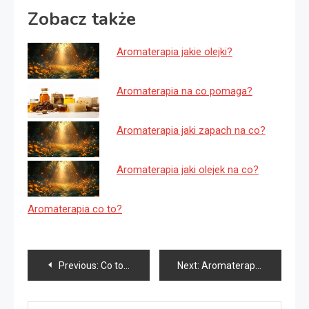
Zobacz także
Aromaterapia jakie olejki?
Aromaterapia na co pomaga?
Aromaterapia jaki zapach na co?
Aromaterapia jaki olejek na co?
Aromaterapia co to?
Nawigacja
Previous:
Co to jest aromaterapia?
Next:
Aromaterapia jak łączyć olejki?
wpisu