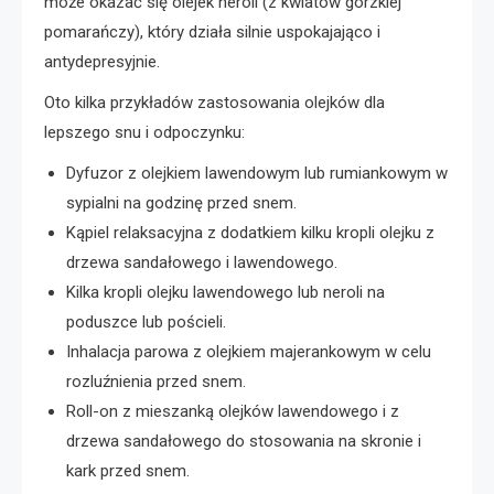
może okazać się olejek neroli (z kwiatów gorzkiej
pomarańczy), który działa silnie uspokajająco i
antydepresyjnie.
Oto kilka przykładów zastosowania olejków dla
lepszego snu i odpoczynku:
Dyfuzor z olejkiem lawendowym lub rumiankowym w
sypialni na godzinę przed snem.
Kąpiel relaksacyjna z dodatkiem kilku kropli olejku z
drzewa sandałowego i lawendowego.
Kilka kropli olejku lawendowego lub neroli na
poduszce lub pościeli.
Inhalacja parowa z olejkiem majerankowym w celu
rozluźnienia przed snem.
Roll-on z mieszanką olejków lawendowego i z
drzewa sandałowego do stosowania na skronie i
kark przed snem.