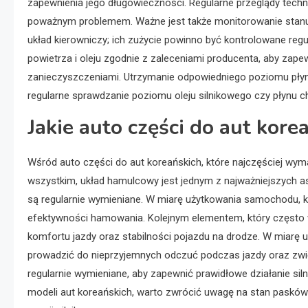
zapewnienia jego długowieczności. Regularne przeglądy techn
poważnym problemem. Ważne jest także monitorowanie stan
układ kierowniczy; ich zużycie powinno być kontrolowane regul
powietrza i oleju zgodnie z zaleceniami producenta, aby zapew
zanieczyszczeniami. Utrzymanie odpowiedniego poziomu płynów
regularne sprawdzanie poziomu oleju silnikowego czy płynu
Jakie auto części do aut kore
Wśród auto części do aut koreańskich, które najczęściej wy
wszystkim, układ hamulcowy jest jednym z najważniejszych a
są regularnie wymieniane. W miarę użytkowania samochodu, k
efektywności hamowania. Kolejnym elementem, który często 
komfortu jazdy oraz stabilności pojazdu na drodze. W miarę
prowadzić do nieprzyjemnych odczuć podczas jazdy oraz zwięk
regularnie wymieniane, aby zapewnić prawidłowe działanie sil
modeli aut koreańskich, warto zwrócić uwagę na stan paskó