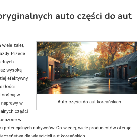
 oryginalnych auto części do aut
wiele zalet,
azdy. Przede
retnych
raz wysoką
ziej efektywny,
szłości.
otnością w
Auto części do aut koreańskich
a naprawy w
nalnych części
posażone w
m potencjalnych nabywców. Co więcej, wiele producentów oferuje
eczeństwa dla właścicieli aut koreańskich.