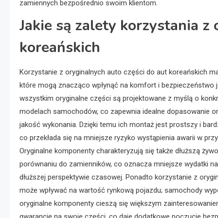
zamiennych bezpośrednio swoim klientom.
Jakie są zalety korzystania z
koreańskich
Korzystanie z oryginalnych auto części do aut koreańskich ma 
które mogą znacząco wpłynąć na komfort i bezpieczeństwo j
wszystkim oryginalne części są projektowane z myślą o konk
modelach samochodów, co zapewnia idealne dopasowanie o
jakość wykonania. Dzięki temu ich montaż jest prostszy i bard
co przekłada się na mniejsze ryzyko wystąpienia awarii w przy
Oryginalne komponenty charakteryzują się także dłuższą żyw
porównaniu do zamienników, co oznacza mniejsze wydatki n
dłuższej perspektywie czasowej. Ponadto korzystanie z orygi
może wpływać na wartość rynkową pojazdu; samochody wy
oryginalne komponenty cieszą się większym zainteresowanie
gwarancję na swoje części, co daje dodatkowe poczucie bezpi