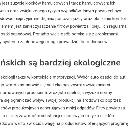
jest zużycie klocków hamulcowych i tarcz hamulcowych; ich
owania oraz zwiększonego ryzyka wypadków. Innym powszechnym
ować nieprzyjemne drgania podczas jazdy oraz obniżenie komfort
mem jest zanieczyszczenie filtrów powietrza i oleju; ich regularna
ostki napędowej. Ponadto wiele osób boryka się z problemami
zy systemu zapłonowego mogą prowadzić do trudności w
ańskich są bardziej ekologiczne
ekologii także w kontekście motoryzacji. Wybór auto części do aut
go warto zastanowić się nad ekologicznymi rozwiązaniami
 renomowanych producentów często spełniają wyższe normy
tara się ograniczać wpływ swojej produkcji na środowisko poprzez
esów produkcyjnych generujących mniej odpadów. Filtry powietrza
o niskiej zawartości substancji szkodliwych to tylko niektóre
odatkowo warto zwrócić uwagę na producentów oferujących program