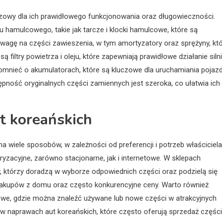
czowy dla ich prawidłowego funkcjonowania oraz długowieczności.
u hamulcowego, takie jak tarcze i klocki hamulcowe, które są
wagę na części zawieszenia, w tym amortyzatory oraz sprężyny, kt
 filtry powietrza i oleju, które zapewniają prawidłowe działanie siln
mnieć o akumulatorach, które są kluczowe dla uruchamiania pojazd
tępność oryginalnych części zamiennych jest szeroka, co ułatwia ich
ut koreańskich
 wiele sposobów, w zależności od preferencji i potrzeb właściciela
yzacyjne, zarówno stacjonarne, jak i internetowe. W sklepach
tórzy doradzą w wyborze odpowiednich części oraz podzielą się
zakupów z domu oraz często konkurencyjne ceny. Warto również
owe, gdzie można znaleźć używane lub nowe części w atrakcyjnych
 w naprawach aut koreańskich, które często oferują sprzedaż części