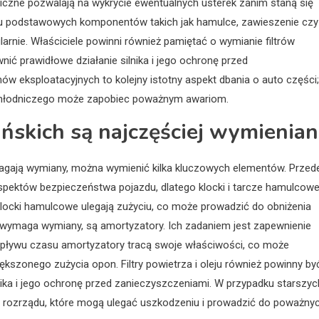
iczne pozwalają na wykrycie ewentualnych usterek zanim staną się
u podstawowych komponentów takich jak hamulce, zawieszenie czy
arnie. Właściciele powinni również pamiętać o wymianie filtrów
nić prawidłowe działanie silnika i jego ochronę przed
 eksploatacyjnych to kolejny istotny aspekt dbania o auto części;
 chłodniczego może zapobiec poważnym awariom.
ańskich są najczęściej wymienia
magają wymiany, można wymienić kilka kluczowych elementów. Przed
spektów bezpieczeństwa pojazdu, dlatego klocki i tarcze hamulcow
locki hamulcowe ulegają zużyciu, co może prowadzić do obniżenia
wymaga wymiany, są amortyzatory. Ich zadaniem jest zapewnienie
 upływu czasu amortyzatory tracą swoje właściwości, co może
szonego zużycia opon. Filtry powietrza i oleju również powinny by
nika i jego ochronę przed zanieczyszczeniami. W przypadku starszyc
w rozrządu, które mogą ulegać uszkodzeniu i prowadzić do poważny