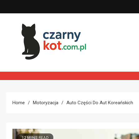
Skip
to
content
Czarny kot
Home
Motoryzacja
Auto Części Do Aut Koreańskich
12 MINS READ