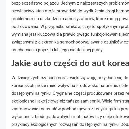
bezpieczeństwo pojazdu. Jednym z najczęstszych problemów 
niewłaściwy stan może prowadzić do wydłużenia drogi ham
problemem są uszkodzenia amortyzatorów, które mogą powod
podróżowania. W przypadku silników, często spotykanym proble
wymiana jest kluczowa dla prawidłowego funkcjonowania jedn
związanymi z elektroniką samochodową; awarie czujników c
uruchamianiu pojazdu lub jego niestabilnej pracy.
Jakie auto części do aut kore
W dzisiejszych czasach coraz większą wagę przykłada się do 
koreańskich może mieć wpływ na środowisko naturalne; dlate
dostępnymi na rynku. Oryginalne części produkowane przez
ekologiczne i jakościowe niż tańsze zamienniki. Wiele firm s
zastosowanie materiałów pochodzących z recyklingu lub proc
wykonane z biodegradowalnych materiałów czy oleje silnikowe 
przykłady ekologicznych rozwiązań dostępnych na rynku. D