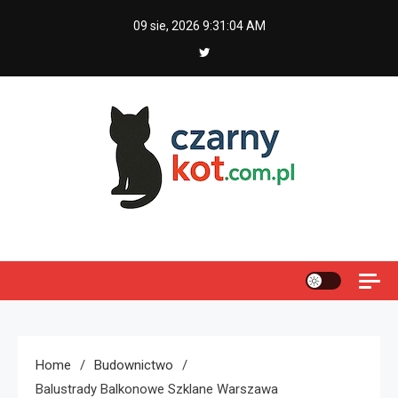
Skip
09 sie, 2026
9:31:05 AM
to
content
Czarny kot
Home
Budownictwo
Balustrady Balkonowe Szklane Warszawa