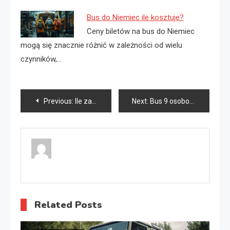
Bus do Niemiec ile kosztuje?
Ceny biletów na bus do Niemiec
mogą się znacznie różnić w zależności od wielu
czynników,…
Nawigacja
Previous:
Ile za km bus 20 osobowy?
Next:
Bus 9 osobowy ile pali?
wpisu
Related Posts