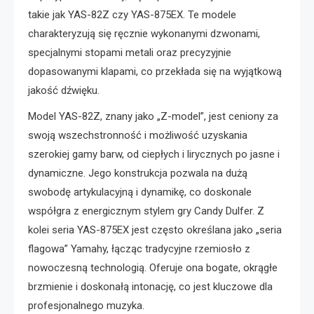
takie jak YAS-82Z czy YAS-875EX. Te modele
charakteryzują się ręcznie wykonanymi dzwonami,
specjalnymi stopami metali oraz precyzyjnie
dopasowanymi klapami, co przekłada się na wyjątkową
jakość dźwięku.
Model YAS-82Z, znany jako „Z-model”, jest ceniony za
swoją wszechstronność i możliwość uzyskania
szerokiej gamy barw, od ciepłych i lirycznych po jasne i
dynamiczne. Jego konstrukcja pozwala na dużą
swobodę artykulacyjną i dynamikę, co doskonale
współgra z energicznym stylem gry Candy Dulfer. Z
kolei seria YAS-875EX jest często określana jako „seria
flagowa” Yamahy, łącząc tradycyjne rzemiosło z
nowoczesną technologią. Oferuje ona bogate, okrągłe
brzmienie i doskonałą intonację, co jest kluczowe dla
profesjonalnego muzyka.