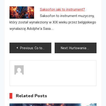
Saksofon jaki to instrument?
Saksofon to instrument muzyczny,
który został wynaleziony w XIX wieku przez belgijskiego
wynalazcę Adolphe'a Saxa.…
Nawigacja
Previous:
Co to znaczy saksofon?
Next:
Hurtowania podologiczna
wpisu
Related Posts