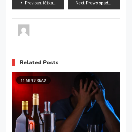
Nawigacja
Previous:
łóżka rehabilitacyjne Warszawa
Next:
Prawo spadkowe Gorzów
wpisu
Related Posts
11 MINS READ