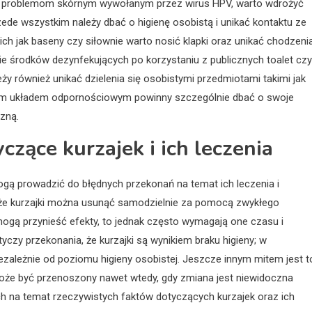
m problemom skórnym wywołanym przez wirus HPV, warto wdrożyć
zede wszystkim należy dbać o higienę osobistą i unikać kontaktu ze
ch jak baseny czy siłownie warto nosić klapki oraz unikać chodzeni
e środków dezynfekujących po korzystaniu z publicznych toalet czy
y również unikać dzielenia się osobistymi przedmiotami takimi jak
ionym układem odpornościowym powinny szczególnie dbać o swoje
zną.
czące kurzajek i ich leczenia
ogą prowadzić do błędnych przekonań na temat ich leczenia i
, że kurzajki można usunąć samodzielnie za pomocą zwykłego
ogą przynieść efekty, to jednak często wymagają one czasu i
tyczy przekonania, że kurzajki są wynikiem braku higieny; w
ależnie od poziomu higieny osobistej. Jeszcze innym mitem jest t
 może być przenoszony nawet wtedy, gdy zmiana jest niewidoczna
ych na temat rzeczywistych faktów dotyczących kurzajek oraz ich