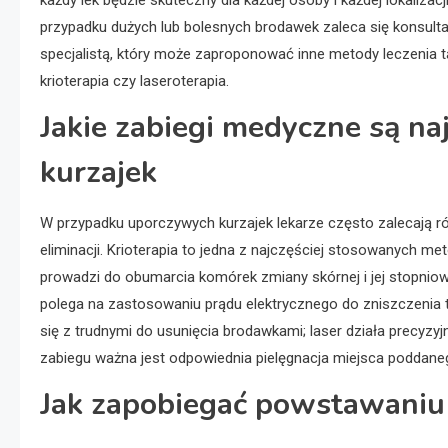
każdy lek będzie skuteczny dla każdej osoby i każdej lokalizacj
przypadku dużych lub bolesnych brodawek zaleca się konsulta
specjalistą, który może zaproponować inne metody leczenia ta
krioterapia czy laseroterapia.
Jakie zabiegi medyczne są n
kurzajek
W przypadku uporczywych kurzajek lekarze często zalecają 
eliminacji. Krioterapia to jedna z najczęściej stosowanych m
prowadzi do obumarcia komórek zmiany skórnej i jej stopniowe
polega na zastosowaniu prądu elektrycznego do zniszczenia tk
się z trudnymi do usunięcia brodawkami; laser działa precyzy
zabiegu ważna jest odpowiednia pielęgnacja miejsca poddaneg
Jak zapobiegać powstawaniu 