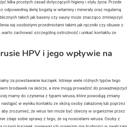
yć kilka prostych zasad dotyczących higieny i stylu życia. Przede
 odpowiednią dietę bogatą w witaminy i minerały oraz regularną
blicznych takich jak baseny czy sauny może znacząco zmniejszyć
lenia się osobistymi przedmiotami takimi jak ręczniki czy obuwie z
mi, warto zachować szczególną ostrożność i unikać kontaktu ze
irusie HPV i jego wpływie na
alny za powstawanie kurzajek. Istnieje wiele różnych typów tego
waniem brodawek na skórze, a inne mogą prowadzić do poważniejszyc
ściej mamy do czynienia z typami wirusa, które powodują zmiany
 nastąpić w wyniku kontaktu ze skórą osoby zakażonej lub poprzez
t, aby zrozumieć, że wirus ten może być obecny w organizmie przez
ie zdaje sobie sprawy z tego, że są nosicielami wirusa. Osoby z
 rozwój kurzajek, ponieważ ich organizm ma trudności w zwalczan