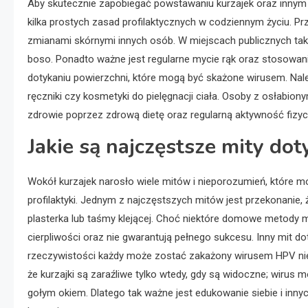
Aby skutecznie zapobiegać powstawaniu kurzajek oraz inny
kilka prostych zasad profilaktycznych w codziennym życiu. Pr
zmianami skórnymi innych osób. W miejscach publicznych taki
boso. Ponadto ważne jest regularne mycie rąk oraz stosowani
dotykaniu powierzchni, które mogą być skażone wirusem. Należ
ręczniki czy kosmetyki do pielęgnacji ciała. Osoby z osłab
zdrowie poprzez zdrową dietę oraz regularną aktywność fizyc
Jakie są najczęstsze mity doty
Wokół kurzajek narosło wiele mitów i nieporozumień, które m
profilaktyki. Jednym z najczęstszych mitów jest przekonanie
plasterka lub taśmy klejącej. Choć niektóre domowe metody m
cierpliwości oraz nie gwarantują pełnego sukcesu. Inny mit do
rzeczywistości każdy może zostać zakażony wirusem HPV niez
że kurzajki są zaraźliwe tylko wtedy, gdy są widoczne; wirus
gołym okiem. Dlatego tak ważne jest edukowanie siebie i inn