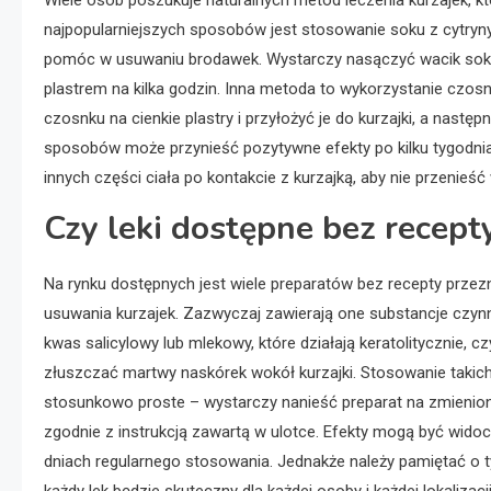
Wiele osób poszukuje naturalnych metod leczenia kurzajek,
najpopularniejszych sposobów jest stosowanie soku z cytryn
pomóc w usuwaniu brodawek. Wystarczy nasączyć wacik sokiem
plastrem na kilka godzin. Inna metoda to wykorzystanie czosn
czosnku na cienkie plastry i przyłożyć je do kurzajki, a na
sposobów może przynieść pozytywne efekty po kilku tygodniach
innych części ciała po kontakcie z kurzajką, aby nie przenieść 
Czy leki dostępne bez recept
Na rynku dostępnych jest wiele preparatów bez recepty prze
usuwania kurzajek. Zazwyczaj zawierają one substancje czynn
kwas salicylowy lub mlekowy, które działają keratolitycznie, c
złuszczać martwy naskórek wokół kurzajki. Stosowanie takich
stosunkowo proste – wystarczy nanieść preparat na zmienio
zgodnie z instrukcją zawartą w ulotce. Efekty mogą być widocz
dniach regularnego stosowania. Jednakże należy pamiętać o t