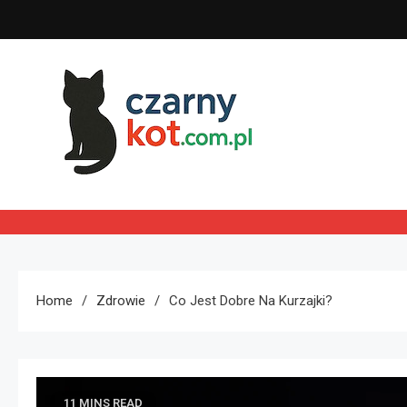
Skip
to
content
Czarny kot
Home
Zdrowie
Co Jest Dobre Na Kurzajki?
11 MINS READ