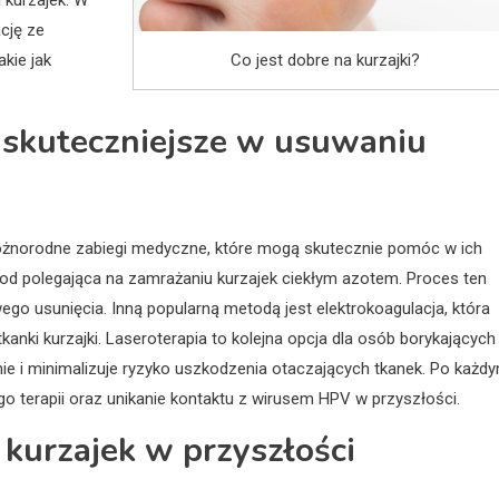
i kurzajek. W
cję ze
Co jest dobre na kurzajki?
kie jak
ajskuteczniejsze w usuwaniu
różnorodne zabiegi medyczne, które mogą skutecznie pomóc w ich
etod polegająca na zamrażaniu kurzajek ciekłym azotem. Proces ten
go usunięcia. Inną popularną metodą jest elektrokoagulacja, która
anki kurzajki. Laseroterapia to kolejna opcja dla osób borykających
jnie i minimalizuje ryzyko uszkodzenia otaczających tkanek. Po każd
o terapii oraz unikanie kontaktu z wirusem HPV w przyszłości.
kurzajek w przyszłości