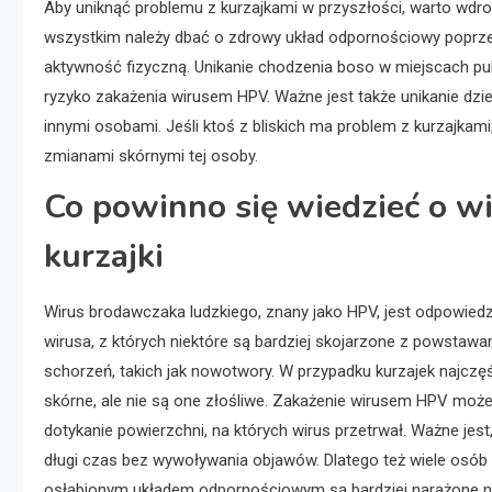
Aby uniknąć problemu z kurzajkami w przyszłości, warto wdroż
wszystkim należy dbać o zdrowy układ odpornościowy poprzez
aktywność fizyczną. Unikanie chodzenia boso w miejscach pu
ryzyko zakażenia wirusem HPV. Ważne jest także unikanie dzie
innymi osobami. Jeśli ktoś z bliskich ma problem z kurzajka
zmianami skórnymi tej osoby.
Co powinno się wiedzieć o w
kurzajki
Wirus brodawczaka ludzkiego, znany jako HPV, jest odpowiedzi
wirusa, z których niektóre są bardziej skojarzone z powsta
schorzeń, takich jak nowotwory. W przypadku kurzajek najczę
skórne, ale nie są one złośliwe. Zakażenie wirusem HPV może
dotykanie powierzchni, na których wirus przetrwał. Ważne jes
długi czas bez wywoływania objawów. Dlatego też wiele osób n
osłabionym układem odpornościowym są bardziej narażone na