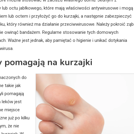
 które można stosować w zaciszu własnego domu. Jednym z
y lub octu jabłkowego, które mają właściwości antywirusowe i mogą
 lub octem i przyłożyć go do kurzajki, a następnie zabezpieczyć
ku, który również ma działanie przeciwwirusowe. Należy pokroić zą
stępnie owinąć bandażem. Regularne stosowanie tych domowych
. Ważne jest jednak, aby pamiętać o higienie i unikać dotykania
wirusa.
y pomagają na kurzajki
znaczonych do
e takie jak
zyli pomagają
 leków jest
ne miejsce
ne już po kilku
ym, że nie