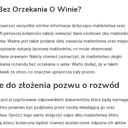
ez Orzekania O Winie?
 zawrzeć wszystkie istotne informacje dotyczące małżeństwa oraz
 W pierwszej kolejności należy wskazać dane osobowe obu małżonk
ania. Ważne jest także podanie daty zawarcia małżeństwa oraz miejs
t opisanie sytuacji życiowej małżonków, co może obejmować
stanie prawnym. Należy również zaznaczyć, że małżeństwo uległo
kania rozwodu bez orzekania o winie. Warto dodać, że w takim
wiek ze stron, co znacznie upraszcza cały proces.
e do złożenia pozwu o rozwód
e jest przygotowanie odpowiednich dokumentów, które będą wymag
tóry powinien być podpisany przez osobę składającą go oraz
wa. Oprócz tego warto dołączyć odpis aktu małżeństwa, który
ą dzieci, konieczne będzie również dostarczenie odpisów ich aktów