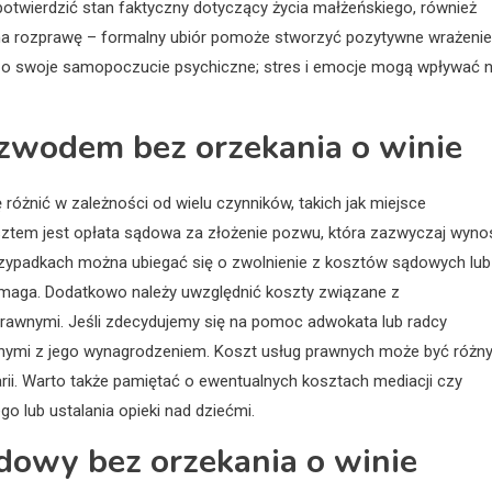
otwierdzić stan faktyczny dotyczący życia małżeńskiego, również
 na rozprawę – formalny ubiór pomoże stworzyć pozytywne wrażenie
 o swoje samopoczucie psychiczne; stres i emocje mogą wpływać 
ozwodem bez orzekania o winie
óżnić w zależności od wielu czynników, takich jak miejsce
tem jest opłata sądowa za złożenie pozwu, która zazwyczaj wyno
 przypadkach można ubiegać się o zwolnienie z kosztów sądowych lub
 wymaga. Dodatkowo należy uwzględnić koszty związane z
awnymi. Jeśli zdecydujemy się na pomoc adwokata lub radcy
anymi z jego wynagrodzeniem. Koszt usług prawnych może być różn
arii. Warto także pamiętać o ewentualnych kosztach mediacji czy
 lub ustalania opieki nad dziećmi.
dowy bez orzekania o winie