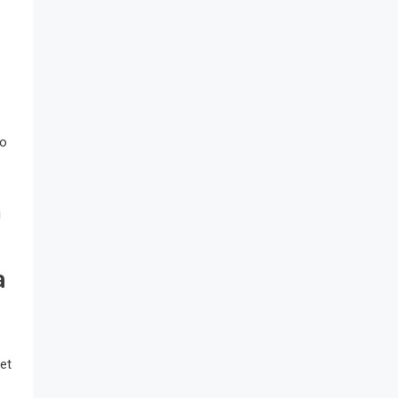
go
i
a
et