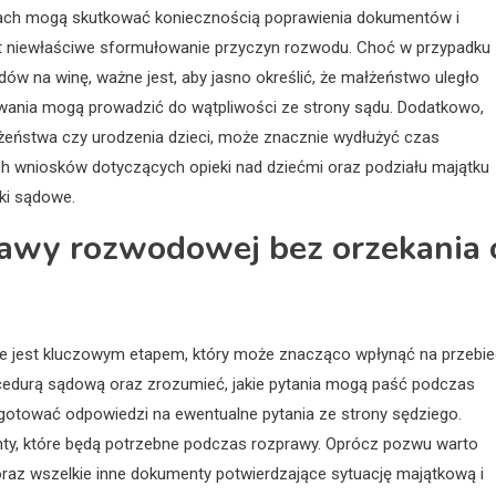
ach mogą skutkować koniecznością poprawienia dokumentów i
 niewłaściwe sformułowanie przyczyn rozwodu. Choć w przypadku
ów na winę, ważne jest, aby jasno określić, że małżeństwo uległo
owania mogą prowadzić do wątpliwości ze strony sądu. Dodatkowo,
łżeństwa czy urodzenia dzieci, może znacznie wydłużyć czas
h wniosków dotyczących opieki nad dziećmi oraz podziału majątku
ki sądowe.
rawy rozwodowej bez orzekania 
e jest kluczowym etapem, który może znacząco wpłynąć na przebie
cedurą sądową oraz zrozumieć, jakie pytania mogą paść podczas
gotować odpowiedzi na ewentualne pytania ze strony sędziego.
nty, które będą potrzebne podczas rozprawy. Oprócz pozwu warto
oraz wszelkie inne dokumenty potwierdzające sytuację majątkową i