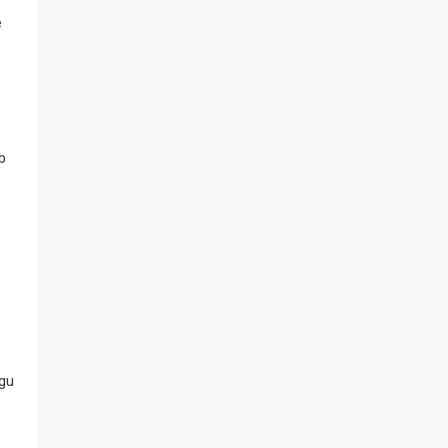
e
b
gu