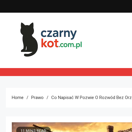
Skip
to
content
Czarny kot
Home
Prawo
Co Napisać W Pozwie O Rozwód Bez Orze
11 MINS READ