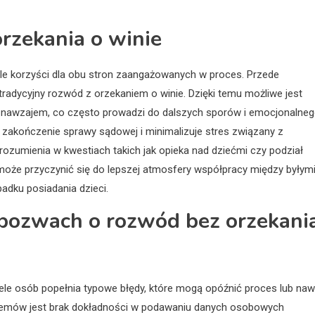
orzekania o winie
ele korzyści dla obu stron zaangażowanych w proces. Przede
 tradycyjny rozwód z orzekaniem o winie. Dzięki temu możliwe jest
ie nawzajem, co często prowadzi do dalszych sporów i emocjonalne
 zakończenie sprawy sądowej i minimalizuje stres związany z
rozumienia w kwestiach takich jak opieka nad dziećmi czy podział
 może przyczynić się do lepszej atmosfery współpracy między byłym
adku posiadania dzieci.
w pozwach o rozwód bez orzekani
ele osób popełnia typowe błędy, które mogą opóźnić proces lub naw
blemów jest brak dokładności w podawaniu danych osobowych