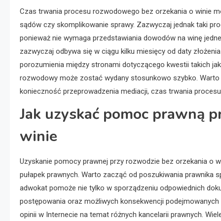
Czas trwania procesu rozwodowego bez orzekania o winie moż
sądów czy skomplikowanie sprawy. Zazwyczaj jednak taki proc
ponieważ nie wymaga przedstawiania dowodów na winę jednej
zazwyczaj odbywa się w ciągu kilku miesięcy od daty złożen
porozumienia między stronami dotyczącego kwestii takich jak
rozwodowy może zostać wydany stosunkowo szybko. Warto jedn
konieczność przeprowadzenia mediacji, czas trwania procesu 
Jak uzyskać pomoc prawną pr
winie
Uzyskanie pomocy prawnej przy rozwodzie bez orzekania o wi
pułapek prawnych. Warto zacząć od poszukiwania prawnika sp
adwokat pomoże nie tylko w sporządzeniu odpowiednich doku
postępowania oraz możliwych konsekwencji podejmowanych d
opinii w Internecie na temat różnych kancelarii prawnych. Wie