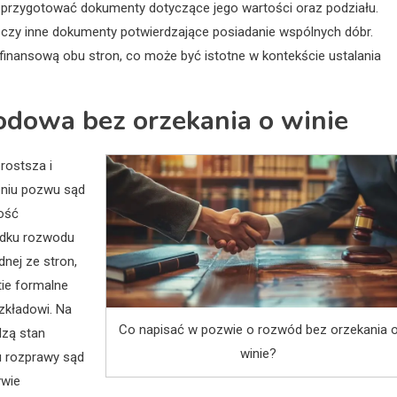
 przygotować dokumenty dotyczące jego wartości oraz podziału.
y inne dokumenty potwierdzające posiadanie wspólnych dóbr.
inansową obu stron, co może być istotne w kontekście ustalania
odowa bez orzekania o winie
rostsza i
eniu pozwu sąd
wość
adku rozwodu
dnej ze stron,
tie formalne
zkładowi. Na
Co napisać w pozwie o rozwód bez orzekania 
dzą stan
winie?
u rozprawy sąd
ywie