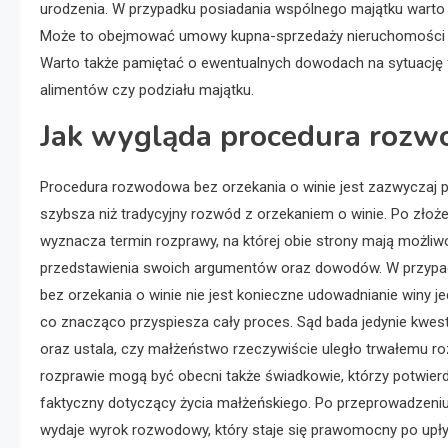
urodzenia. W przypadku posiadania wspólnego majątku warto
Może to obejmować umowy kupna-sprzedaży nieruchomości cz
Warto także pamiętać o ewentualnych dowodach na sytuację f
alimentów czy podziału majątku.
Jak wygląda procedura rozw
Procedura rozwodowa bez orzekania o winie jest zazwyczaj p
szybsza niż tradycyjny rozwód z orzekaniem o winie. Po złoż
wyznacza termin rozprawy, na której obie strony mają możli
przedstawienia swoich argumentów oraz dowodów. W przyp
bez orzekania o winie nie jest konieczne udowadnianie winy je
co znacząco przyspiesza cały proces. Sąd bada jedynie kwes
oraz ustala, czy małżeństwo rzeczywiście uległo trwałemu ro
rozprawie mogą być obecni także świadkowie, którzy potwier
faktyczny dotyczący życia małżeńskiego. Po przeprowadzeni
wydaje wyrok rozwodowy, który staje się prawomocny po upł