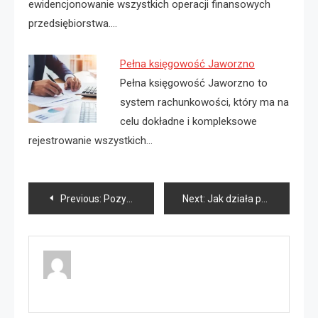
ewidencjonowanie wszystkich operacji finansowych
przedsiębiorstwa.…
Pełna księgowość Jaworzno
Pełna księgowość Jaworzno to
system rachunkowości, który ma na
celu dokładne i kompleksowe
rejestrowanie wszystkich…
Nawigacja
Previous:
Pozycjonowanie ranking firm
Next:
Jak działa pełna księgowość?
wpisu