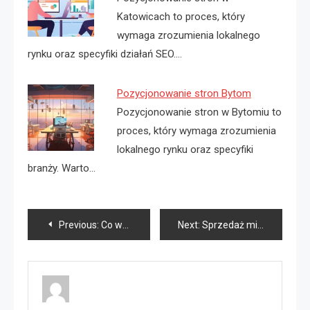
Katowicach to proces, który
wymaga zrozumienia lokalnego
rynku oraz specyfiki działań SEO.…
Pozycjonowanie stron Bytom
Pozycjonowanie stron w Bytomiu to
proces, który wymaga zrozumienia
lokalnego rynku oraz specyfiki
branży. Warto…
Nawigacja
Previous:
Co wpływa na pozycjonowanie strony?
Next:
Sprzedaż mieszkania co warto wiedzieć?
wpisu