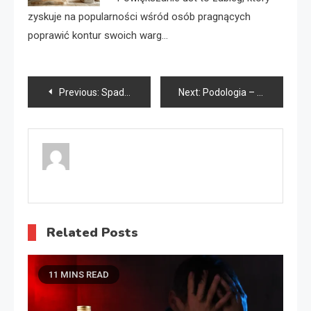
zyskuje na popularności wśród osób pragnących
poprawić kontur swoich warg…
Nawigacja
Previous:
Spadki Warszawa
Next:
Podologia – zdrowe i ładne stopy
wpisu
Related Posts
11 MINS READ