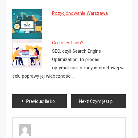
Pozycjonowanie Warszawa
Co to jest seo?
SEO, czyli Search Engine
Optimization, to proces
optymalizacji strony internetowej w
celu poprawy jej widoczności…
Nawigacja
Previous:
Ile kosztuje pozycjonowanie strony?
Next:
Czym jest pozycjonowanie stron internetowych?
wpisu