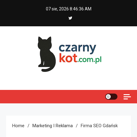
Skip
07 sie, 2026
8:46:37 AM
to
content
Czarny kot
Home
Marketing I Reklama
Firma SEO Gdańsk