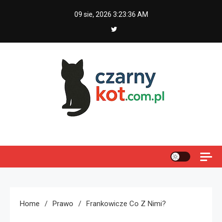
Skip
09 sie, 2026
3:23:37 AM
to
content
Czarny kot
Home
Prawo
Frankowicze Co Z Nimi?