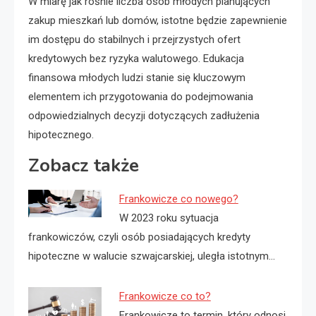
W miarę jak rośnie liczba osób młodych planujących
zakup mieszkań lub domów, istotne będzie zapewnienie
im dostępu do stabilnych i przejrzystych ofert
kredytowych bez ryzyka walutowego. Edukacja
finansowa młodych ludzi stanie się kluczowym
elementem ich przygotowania do podejmowania
odpowiedzialnych decyzji dotyczących zadłużenia
hipotecznego.
Zobacz także
Frankowicze co nowego?
W 2023 roku sytuacja
frankowiczów, czyli osób posiadających kredyty
hipoteczne w walucie szwajcarskiej, uległa istotnym…
Frankowicze co to?
Frankowicze to termin, który odnosi