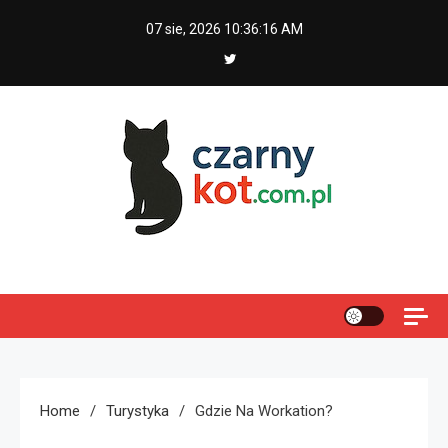
Skip
07 sie, 2026
10:36:17 AM
to
content
Czarny kot
Home
Turystyka
Gdzie Na Workation?