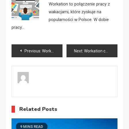
Workation to połączenie pracy z
wakacjami, które zyskuje na
popularności w Polsce. W dobie
pracy…
Nawigacja
Previous:
Workation Polska
Next:
Workation co to?
wpisu
Related Posts
9 MINS READ