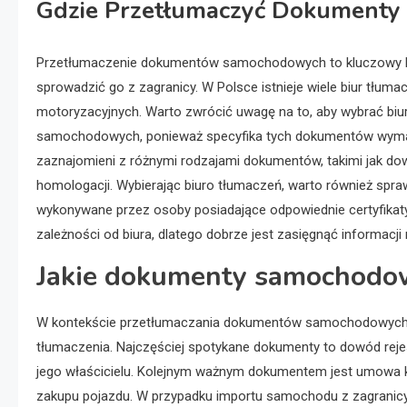
Gdzie Przetłumaczyć Dokument
Przetłumaczenie dokumentów samochodowych to kluczowy krok
sprowadzić go z zagranicy. W Polsce istnieje wiele biur tłu
motoryzacyjnych. Warto zwrócić uwagę na to, aby wybrać bi
samochodowych, ponieważ specyfika tych dokumentów wymag
zaznajomieni z różnymi rodzajami dokumentów, takimi jak d
homologacji. Wybierając biuro tłumaczeń, warto również spraw
wykonywane przez osoby posiadające odpowiednie certyfikaty i
zależności od biura, dlatego dobrze jest zasięgnąć informacji
Jakie dokumenty samochodo
W kontekście przetłumaczania dokumentów samochodowych i
tłumaczenia. Najczęściej spotykane dokumenty to dowód rejes
jego właścicielu. Kolejnym ważnym dokumentem jest umowa k
zakupu pojazdu. W przypadku importu samochodu z zagranicy