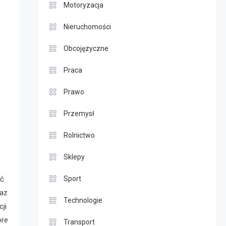
Motoryzacja
Nieruchomości
Obcojęzyczne
Praca
Prawo
Przemysł
Rolnictwo
Sklepy
Sport
ać
raz
Technologie
ji
óre
Transport