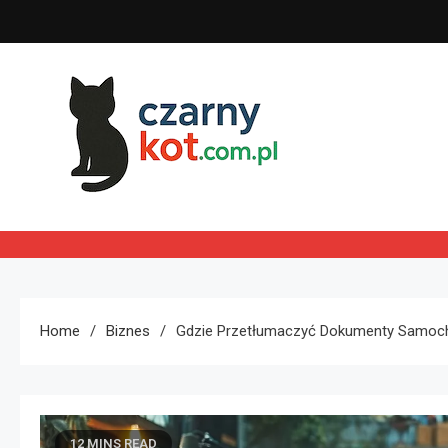
Skip
to
content
Czarny kot
Home
Biznes
Gdzie Przetłumaczyć Dokumenty Samo
12 MINS READ