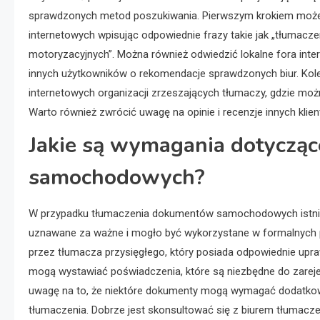
sprawdzonych metod poszukiwania. Pierwszym krokiem może b
internetowych wpisując odpowiednie frazy takie jak „tłuma
motoryzacyjnych”. Można również odwiedzić lokalne fora int
innych użytkowników o rekomendacje sprawdzonych biur. Kolej
internetowych organizacji zrzeszających tłumaczy, gdzie można
Warto również zwrócić uwagę na opinie i recenzje innych kl
Jakie są wymagania dotyczą
samochodowych?
W przypadku tłumaczenia dokumentów samochodowych istnieje
uznawane za ważne i mogło być wykorzystane w formalnych 
przez tłumacza przysięgłego, który posiada odpowiednie upra
mogą wystawiać poświadczenia, które są niezbędne do zareje
uwagę na to, że niektóre dokumenty mogą wymagać dodatkow
tłumaczenia. Dobrze jest skonsultować się z biurem tłumaczeń 