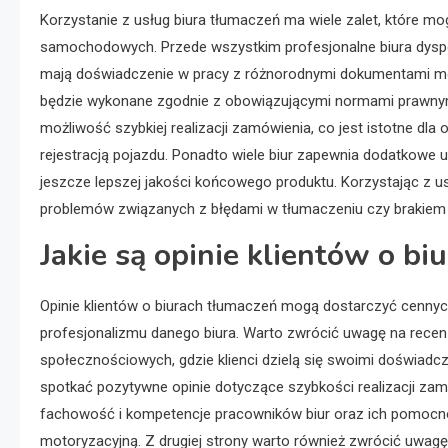
Korzystanie z usług biura tłumaczeń ma wiele zalet, które
samochodowych. Przede wszystkim profesjonalne biura dyspo
mają doświadczenie w pracy z różnorodnymi dokumentami mo
będzie wykonane zgodnie z obowiązującymi normami prawnymi
możliwość szybkiej realizacji zamówienia, co jest istotne d
rejestracją pojazdu. Ponadto wiele biur zapewnia dodatkowe us
jeszcze lepszej jakości końcowego produktu. Korzystając z u
problemów związanych z błędami w tłumaczeniu czy brakie
Jakie są opinie klientów o b
Opinie klientów o biurach tłumaczeń mogą dostarczyć cennyc
profesjonalizmu danego biura. Warto zwrócić uwagę na recen
społecznościowych, gdzie klienci dzielą się swoimi doświad
spotkać pozytywne opinie dotyczące szybkości realizacji zamó
fachowość i kompetencje pracowników biur oraz ich pomoc
motoryzacyjną. Z drugiej strony warto również zwrócić uwag