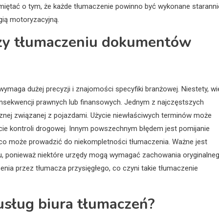
iętać o tym, że każde tłumaczenie powinno być wykonane starannie
ią motoryzacyjną.
przy tłumaczeniu dokumentów
ga dużej precyzji i znajomości specyfiki branżowej. Niestety, wi
nsekwencji prawnych lub finansowych. Jednym z najczęstszych
cznej związanej z pojazdami. Użycie niewłaściwych terminów może
kcie kontroli drogowej. Innym powszechnym błędem jest pomijanie
 co może prowadzić do niekompletności tłumaczenia. Ważne jest
u, ponieważ niektóre urzędy mogą wymagać zachowania oryginalne
nia przez tłumacza przysięgłego, co czyni takie tłumaczenie
 usług biura tłumaczeń?