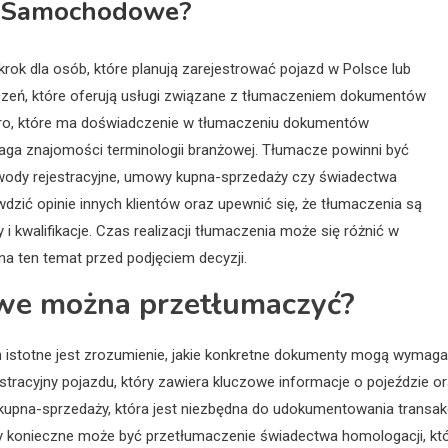
y Samochodowe?
 dla osób, które planują zarejestrować pojazd w Polsce lub
maczeń, które oferują usługi związane z tłumaczeniem dokumentów
uro, które ma doświadczenie w tłumaczeniu dokumentów
a znajomości terminologii branżowej. Tłumacze powinni być
owody rejestracyjne, umowy kupna-sprzedaży czy świadectwa
dzić opinie innych klientów oraz upewnić się, że tłumaczenia są
 kwalifikacje. Czas realizacji tłumaczenia może się różnić w
 na ten temat przed podjęciem decyzji.
we można przetłumaczyć?
stotne jest zrozumienie, jakie konkretne dokumenty mogą wymag
tracyjny pojazdu, który zawiera kluczowe informacje o pojeździe o
upna-sprzedaży, która jest niezbędna do udokumentowania transakc
 konieczne może być przetłumaczenie świadectwa homologacji, kt