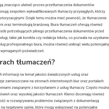
 mogą znacząco ułatwić proces przetłumaczenia dokumentów
nują zespołem wykwalifikowanych tłumaczy przysięgłych, którzy
toryzacyjnymi. Dzięki temu można mieć pewność, że tłumaczenie
 oraz terminologią branżową. Biura tłumaczeń oferują również
la osób potrzebujących pilnego przetłumaczenia dokumentów przed
ługi, takie jak korekta czy redakcja tekstu, co pozwala na uzyskanie
sług profesjonalnego biura, można również uniknąć wielu potencjaln
m wymaganych poświadczeń.
iurach tłumaczeń?
h informacji na temat jakości świadczonych usług oraz
zje zamieszczane na stronach internetowych biur oraz portalach
czeniami związanymi z korzystaniem z usług tłumaczy. Często możn
wień oraz wysokiej jakości tłumaczeń. Klienci doceniają również
ność w rozwiązywaniu problemów związanych z dokumentacją
ę na negatywne opinie, które mogą wskazywać na potencjalne