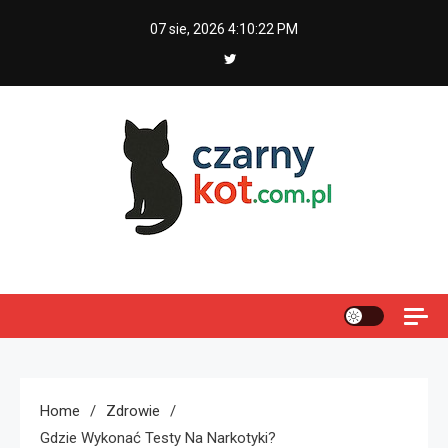
Skip
07 sie, 2026
4:10:22 PM
to
content
Czarny kot
Home
Zdrowie
Gdzie Wykonać Testy Na Narkotyki?