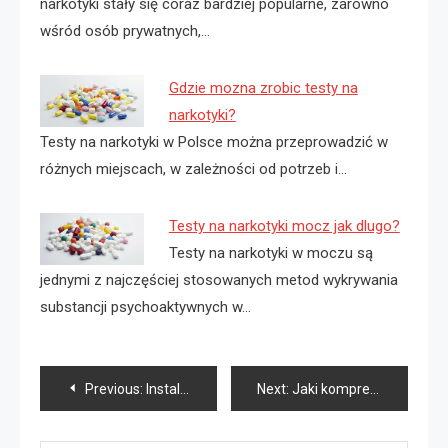
narkotyki stały się coraz bardziej popularne, zarówno
wśród osób prywatnych,…
Gdzie mozna zrobic testy na
narkotyki?
Testy na narkotyki w Polsce można przeprowadzić w
różnych miejscach, w zależności od potrzeb i…
Testy na narkotyki mocz jak dlugo?
Testy na narkotyki w moczu są
jednymi z najczęściej stosowanych metod wykrywania
substancji psychoaktywnych w…
Nawigacja
Previous:
Instalacje elektryczne jakie przewody?
Next:
Jaki kompresor wybrać do garażu?
wpisu