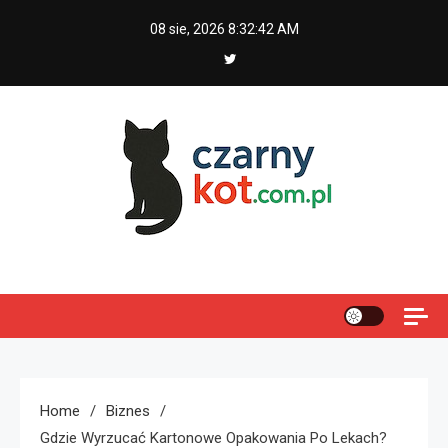
Skip
08 sie, 2026
8:32:43 AM
to
content
Czarny kot
Home
Biznes
Gdzie Wyrzucać Kartonowe Opakowania Po Lekach?