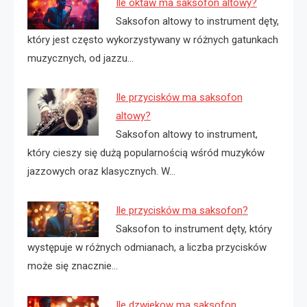
Ile oktaw ma saksofon altowy?
Saksofon altowy to instrument dęty,
który jest często wykorzystywany w różnych gatunkach
muzycznych, od jazzu…
Ile przycisków ma saksofon
altowy?
Saksofon altowy to instrument,
który cieszy się dużą popularnością wśród muzyków
jazzowych oraz klasycznych. W…
Ile przycisków ma saksofon?
Saksofon to instrument dęty, który
występuje w różnych odmianach, a liczba przycisków
może się znacznie…
Ile dzwiekow ma saksofon