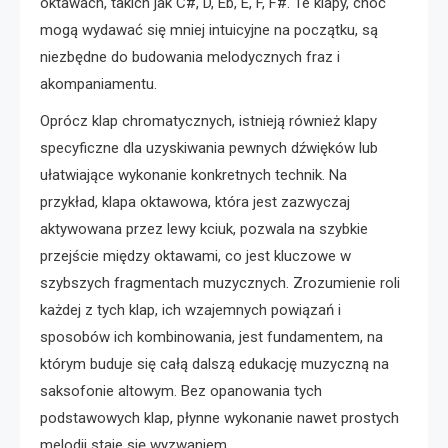
oktawach, takich jak C#, D, Eb, E, F, F#. Te klapy, choć
mogą wydawać się mniej intuicyjne na początku, są
niezbędne do budowania melodycznych fraz i
akompaniamentu.
Oprócz klap chromatycznych, istnieją również klapy
specyficzne dla uzyskiwania pewnych dźwięków lub
ułatwiające wykonanie konkretnych technik. Na
przykład, klapa oktawowa, która jest zazwyczaj
aktywowana przez lewy kciuk, pozwala na szybkie
przejście między oktawami, co jest kluczowe w
szybszych fragmentach muzycznych. Zrozumienie roli
każdej z tych klap, ich wzajemnych powiązań i
sposobów ich kombinowania, jest fundamentem, na
którym buduje się całą dalszą edukację muzyczną na
saksofonie altowym. Bez opanowania tych
podstawowych klap, płynne wykonanie nawet prostych
melodii staje się wyzwaniem.