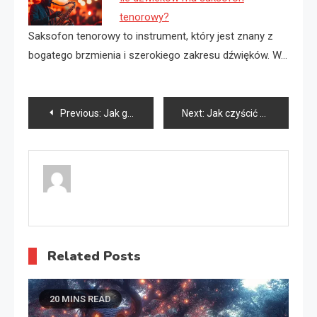
tenorowy?
Saksofon tenorowy to instrument, który jest znany z
bogatego brzmienia i szerokiego zakresu dźwięków. W…
Nawigacja
Previous:
Jak grać na saksofon altowy?
Next:
Jak czyścić saksofon altowy?
wpisu
Related Posts
20 MINS READ