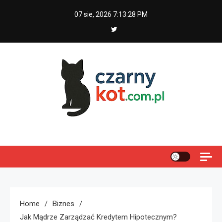
Skip
07 sie, 2026
7:13:29 PM
to
content
Czarny kot
Home
Biznes
Jak Mądrze Zarządzać Kredytem Hipotecznym?