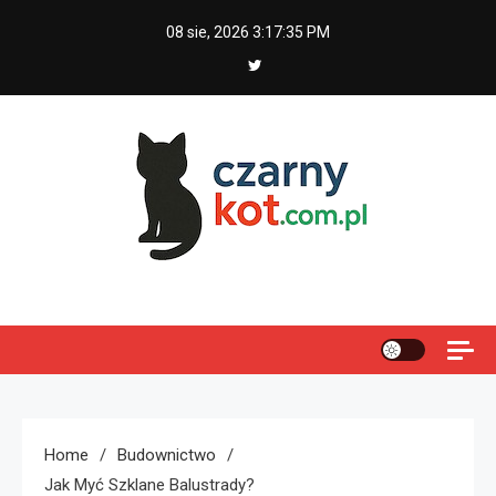
Skip
08 sie, 2026
3:17:36 PM
to
content
Czarny kot
Home
Budownictwo
Jak Myć Szklane Balustrady?