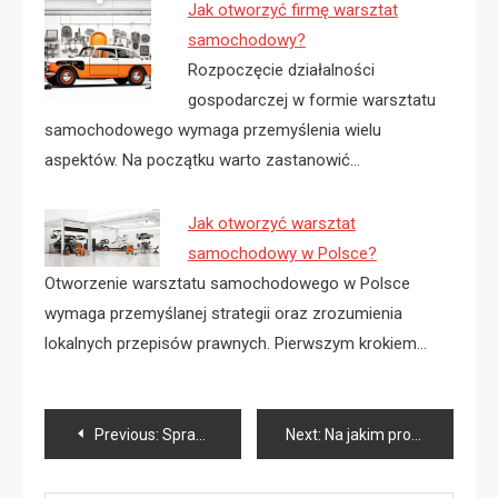
Jak otworzyć firmę warsztat
samochodowy?
Rozpoczęcie działalności
gospodarczej w formie warsztatu
samochodowego wymaga przemyślenia wielu
aspektów. Na początku warto zastanowić…
Jak otworzyć warsztat
samochodowy w Polsce?
Otworzenie warsztatu samochodowego w Polsce
wymaga przemyślanej strategii oraz zrozumienia
lokalnych przepisów prawnych. Pierwszym krokiem…
Nawigacja
Previous:
Sprawa rozwodowa Szczecin
Next:
Na jakim programie suszyć koce?
wpisu