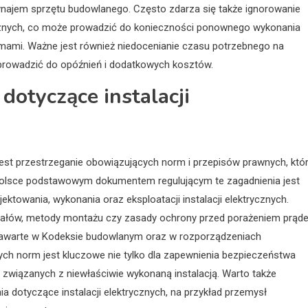
ynajem sprzętu budowlanego. Często zdarza się także ignorowanie
ycznych, co może prowadzić do konieczności ponownego wykonania
mami. Ważne jest również niedocenianie czasu potrzebnego na
 prowadzić do opóźnień i dodatkowych kosztów.
dotyczące instalacji
 jest przestrzeganie obowiązujących norm i przepisów prawnych, któ
 Polsce podstawowym dokumentem regulującym te zagadnienia jest
towania, wykonania oraz eksploatacji instalacji elektrycznych.
eriałów, metody montażu czy zasady ochrony przed porażeniem prąd
zawarte w Kodeksie budowlanym oraz w rozporządzeniach
tych norm jest kluczowe nie tylko dla zapewnienia bezpieczeństwa
 związanych z niewłaściwie wykonaną instalacją. Warto także
 dotyczące instalacji elektrycznych, na przykład przemysł