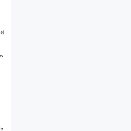
ej
by
do