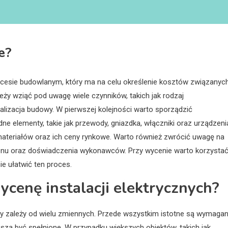
e?
ocesie budowlanym, który ma na celu określenie kosztów związanyc
eży wziąć pod uwagę wiele czynników, takich jak rodzaj
lizacja budowy. W pierwszej kolejności warto sporządzić
dne elementy, takie jak przewody, gniazdka, włączniki oraz urządzeni
materiałów oraz ich ceny rynkowe. Warto również zwrócić uwagę na
gionu oraz doświadczenia wykonawców. Przy wycenie warto korzystać
ie ułatwić ten proces.
ycenę instalacji elektrycznych?
ry zależy od wielu zmiennych. Przede wszystkim istotne są wymagan
szą być spełnione. W przypadku większych obiektów, takich jak