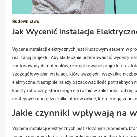
Budownictwo
Jak Wycenić Instalacje Elektryczn
Wycena instalacji elektrycznych jest kluczowym etapem w pr
realizacją projektu. Aby skutecznie przeprowadzić wycenę, nal
zastosowanych materiałów, skomplikowanie projektu oraz loka
szczegółowy plan instalacji, który uwzględni wszystkie niezbę
elektryczne. Następnie należy oszacować ilość potrzebnych 
koszty robocizny, które mogą się różnić w zależności od re
dostępnych narzędzi i kalkulatorów online, które mogą znaczn
Jakie czynniki wpływają na w
Wycena instalacji elektrycznych jest złożonym procesem, któ
techniczne projektu oraz standardy bezpieczeństwa, które mu