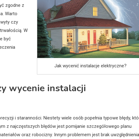
być zgodne z
a. Warto
hwyty czy
 trwałością. W
że być
eczenia
Jak wycenić instalacje elektryczne?
zy wycenie instalacji
ecyzji i staranności. Niestety wiele osób popełnia typowe błędy, któ
nym z najczęstszych błędów jest pomijanie szczegółowego planu
 materiałów oraz robocizny. Innym problemem jest brak uwzględnieni