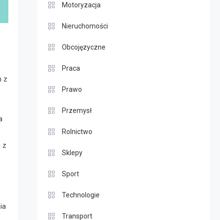
Motoryzacja
Nieruchomości
Obcojęzyczne
Praca
h z
Prawo
Przemysł
a
Rolnictwo
 z
Sklepy
Sport
Technologie
ia
Transport