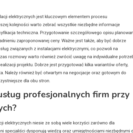
lacji elektrycznych jest kluczowym elementem procesu
szej kolejności warto zebrać wszystkie niezbędne informacje
specyfikacja techniczna. Przygotowanie szczegółowego opisu planowan
adnieniu zaproponowanej ceny. Ważne jest także, aby być dobrze
sług związanych z instalacjami elektrycznymi, co pozwoli na
dczas rozmowy warto również zwrócić uwagę na indywidualne potrze
alizacji projektu. Dobrze jest przygotować kilka wariantów oferty,
ta. Należy również być otwartym na negocjacje oraz gotowym do
ystniejsze dla obu stron.
 usług profesjonalnych firm przy
ych?
cji elektrycznych niesie ze sobą wiele korzyści zarówno dla
i specjaliści dysponują wiedzą oraz umiejętnościami niezbędnymi 