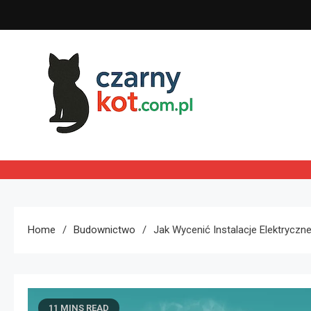
Skip
to
content
Czarny kot
Home
Budownictwo
Jak Wycenić Instalacje Elektryczn
11 MINS READ