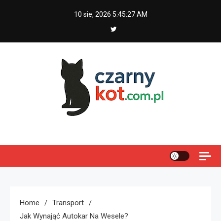
Skip
10 sie, 2026
5:45:28 AM
to
content
Czarny kot
Home
Transport
Jak Wynająć Autokar Na Wesele?