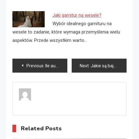
Jaki garnitur na wesele?
Wybór idealnego garnituru na
wesele to zadanie, które wymaga przemyślenia wielu
aspektów. Przede wszystkim warto…
Nawigacja
Previous:
Ile autokar moze jechac?
Next:
Jakie są bajki dla dzieci?
wpisu
Related Posts