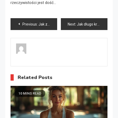
rzeczywistości jest dość…
Nawigacja
Previous:
Jak zaprojektować mały ogród?
Next:
Jak długo krystalizuje się miód spadziowy?
wpisu
Related Posts
10 MINS READ