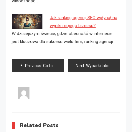
widoczność…
Jak ranking agencji SEO wpłynął na
wyniki mojego biznesu?
W dzisiejszym świecie, gdzie obecność w internecie
jest kluczowa dla sukcesu wielu firm, ranking agencji…
Nawigacja
Previous:
Co to są implanty zębowe?
Next:
Wyparki laboratoryjne
wpisu
Related Posts