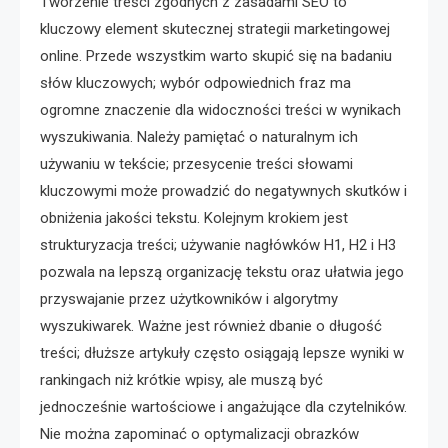
Tworzenie treści zgodnych z zasadami SEO to
kluczowy element skutecznej strategii marketingowej
online. Przede wszystkim warto skupić się na badaniu
słów kluczowych; wybór odpowiednich fraz ma
ogromne znaczenie dla widoczności treści w wynikach
wyszukiwania. Należy pamiętać o naturalnym ich
używaniu w tekście; przesycenie treści słowami
kluczowymi może prowadzić do negatywnych skutków i
obniżenia jakości tekstu. Kolejnym krokiem jest
strukturyzacja treści; używanie nagłówków H1, H2 i H3
pozwala na lepszą organizację tekstu oraz ułatwia jego
przyswajanie przez użytkowników i algorytmy
wyszukiwarek. Ważne jest również dbanie o długość
treści; dłuższe artykuły często osiągają lepsze wyniki w
rankingach niż krótkie wpisy, ale muszą być
jednocześnie wartościowe i angażujące dla czytelników.
Nie można zapominać o optymalizacji obrazków