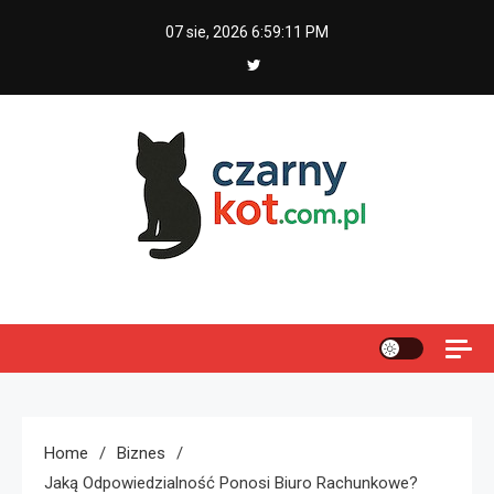
Skip
07 sie, 2026
6:59:12 PM
to
content
Czarny kot
Home
Biznes
Jaką Odpowiedzialność Ponosi Biuro Rachunkowe?