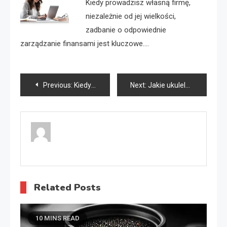
Kiedy prowadzisz własną firmę,
niezależnie od jej wielkości,
zadbanie o odpowiednie
zarządzanie finansami jest kluczowe.…
Nawigacja
Previous:
Kiedy biuro rachunkowe musi mieć kasę fiskalną?
Next:
Jakie ukulele na początek sopranowe czy koncertowe?
wpisu
Related Posts
10 MINS READ