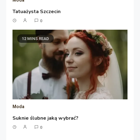
Tatuażysta Szczecin
0
12 MINS READ
Moda
Suknie ślubne jaką wybrać?
0