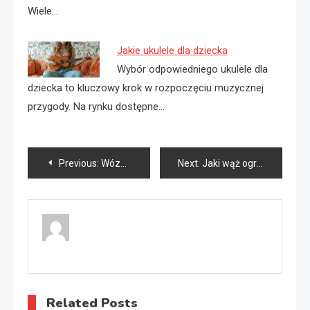
Wiele…
Jakie ukulele dla dziecka
Wybór odpowiedniego ukulele dla
dziecka to kluczowy krok w rozpoczęciu muzycznej
przygody. Na rynku dostępne…
Nawigacja
Previous:
Wózek na wąż ogrodowy jaki?
Next:
Jaki wąż ogrodowy 1/2 czy 3/4?
wpisu
Related Posts