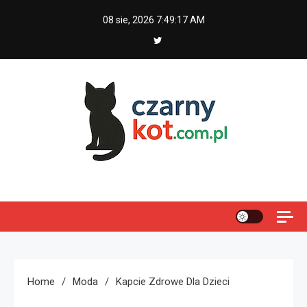
Skip
08 sie, 2026
7:49:18 AM
to
content
Czarny kot
Home
Moda
Kapcie Zdrowe Dla Dzieci