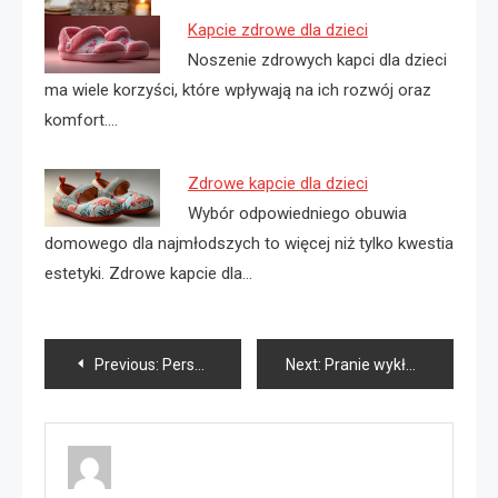
Kapcie zdrowe dla dzieci
Noszenie zdrowych kapci dla dzieci
ma wiele korzyści, które wpływają na ich rozwój oraz
komfort.…
Zdrowe kapcie dla dzieci
Wybór odpowiedniego obuwia
domowego dla najmłodszych to więcej niż tylko kwestia
estetyki. Zdrowe kapcie dla…
Nawigacja
Previous:
Personalizowane prezenty dla nauczyciela
Next:
Pranie wykładzin biurowych Warszawa
wpisu