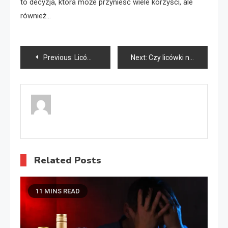
to decyzja, która może przynieść wiele korzyści, ale
również…
Nawigacja
Previous:
Licówki jak się zakłada?
Next:
Czy licówki niszczą zęby?
wpisu
Related Posts
11 MINS READ