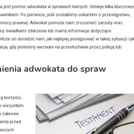
na jest pomoc adwokata w sprawach karnych. Istnieje kilka kluczowy
rawnikiem. Po pierwsze, jeśli zostaliśmy oskarżeni o przestępstwo,
 pomocy prawnej. Adwokat pomoże nam zrozumieć zarzuty oraz
teśmy świadkami zdarzenia lub mamy informacje dotyczące
że on doradzić nam, jak najlepiej postępować w takiej sytuacji i ja
cja, gdy jesteśmy wezwani na przesłuchanie przez policję lub
dnienia adwokata do spraw
g korzyści,
e wszystkim
 zakresie
ienta przed
naszych