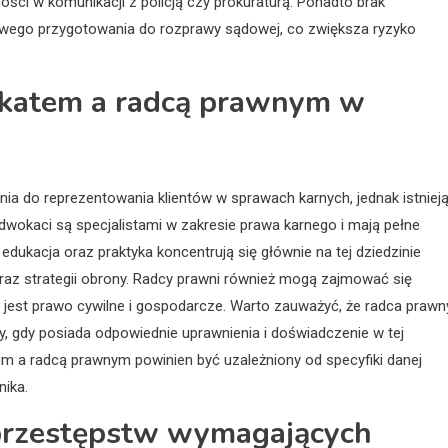
ości w komunikacji z policją czy prokuraturą. Ponadto brak
iwego przygotowania do rozprawy sądowej, co zwiększa ryzyko
wokatem a radcą prawnym w
nia do reprezentowania klientów w sprawach karnych, jednak istniej
okaci są specjalistami w zakresie prawa karnego i mają pełne
ukacja oraz praktyka koncentrują się głównie na tej dziedzinie
oraz strategii obrony. Radcy prawni również mogą zajmować się
 jest prawo cywilne i gospodarcze. Warto zauważyć, że radca prawn
, gdy posiada odpowiednie uprawnienia i doświadczenie w tej
em a radcą prawnym powinien być uzależniony od specyfiki danej
nika.
e przestępstw wymagających