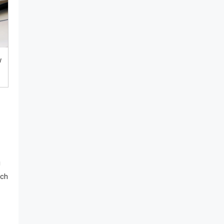
w
i
ych