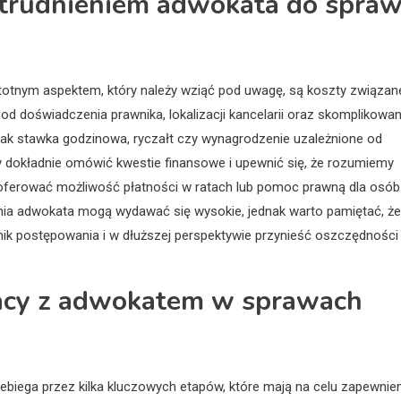
zatrudnieniem adwokata do spra
totnym aspektem, który należy wziąć pod uwagę, są koszty związan
od doświadczenia prawnika, lokalizacji kancelarii oraz skomplikowan
e jak stawka godzinowa, ryczałt czy wynagrodzenie uzależnione od
y dokładnie omówić kwestie finansowe i upewnić się, że rozumiemy
 oferować możliwość płatności w ratach lub pomoc prawną dla osób
nia adwokata mogą wydawać się wysokie, jednak warto pamiętać, że
k postępowania i w dłuższej perspektywie przynieść oszczędności
acy z adwokatem w sprawach
iega przez kilka kluczowych etapów, które mają na celu zapewnien