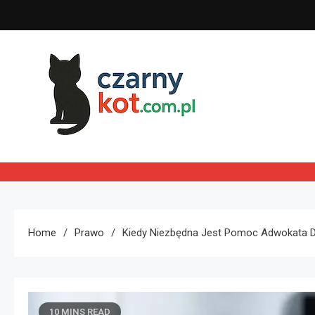
Skip
to
content
Czarny kot
Home
Prawo
Kiedy Niezbędna Jest Pomoc Adwokata 
10 MINS READ