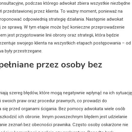
konsultacyjne, podczas którego adwokat zbiera wszystkie niezbędne
ń przedstawionej przez klienta. To ważny moment, ponieważ na
proponować odpowiednią strategię działania. Następnie adwokat
j ze sprawą. W tym etapie może być konieczne przeprowadzenie
jest przygotowanie linii obrony oraz strategii, która będzie
zentuje swojego klienta na wszystkich etapach postępowania – od
a były przestrzegane.
opełniane przez osoby bez
iają szereg błędów, które mogą negatywnie wpłynąć na ich sytuację
i swoich praw oraz procedur prawnych, co prowadzi do
ia się przed organami ścigania. Bez pomocy adwokata wiele osób
szkodzić ich obronie. Innym powszechnym błędem jest udzielanie
anie zeznań bez obecności prawnika. Często osoby oskarżone nie