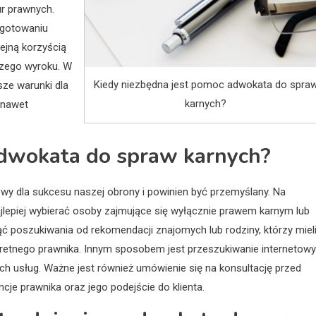
r prawnych.
ygotowaniu
lejną korzyścią
szego wyroku. W
Kiedy niezbędna jest pomoc adwokata do spra
sze warunki dla
karnych?
 nawet
adwokata do spraw karnych?
y dla sukcesu naszej obrony i powinien być przemyślany. Na
jlepiej wybierać osoby zajmujące się wyłącznie prawem karnym lub
 poszukiwania od rekomendacji znajomych lub rodziny, którzy miel
retnego prawnika. Innym sposobem jest przeszukiwanie internetow
ich usług. Ważne jest również umówienie się na konsultację przed
je prawnika oraz jego podejście do klienta.