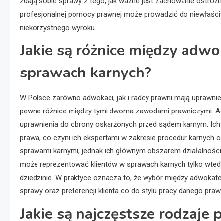
zdają sobie sprawy z tego, jak ważne jest zachowanie ostrożn
profesjonalnej pomocy prawnej może prowadzić do niewłaśc
niekorzystnego wyroku.
Jakie są różnice między ad
sprawach karnych?
W Polsce zarówno adwokaci, jak i radcy prawni mają uprawnie
pewne różnice między tymi dwoma zawodami prawniczymi. Adw
uprawnienia do obrony oskarżonych przed sądem karnym. Ich ed
prawa, co czyni ich ekspertami w zakresie procedur karnych 
sprawami karnymi, jednak ich głównym obszarem działalności
może reprezentować klientów w sprawach karnych tylko wtedy
dziedzinie. W praktyce oznacza to, że wybór między adwokat
sprawy oraz preferencji klienta co do stylu pracy danego praw
Jakie są najczęstsze rodzaj