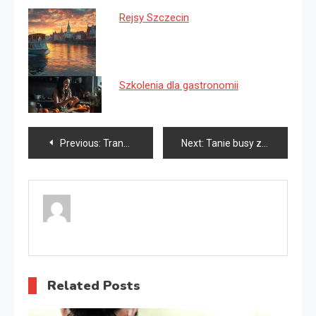
Rejsy Szczecin
Szkolenia dla gastronomii
Nawigacja
Previous:
Transport indywidualny Szczecin Berlin
Next:
Tanie busy z Niemiec do Polski Toruń
wpisu
Related Posts