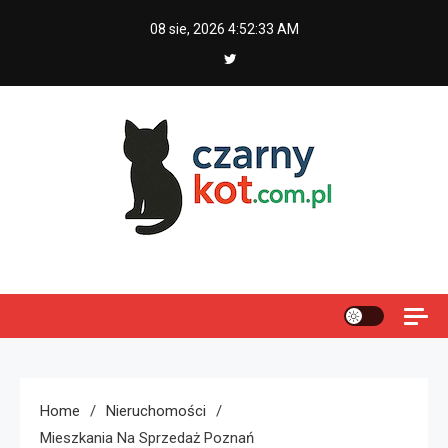
Skip
08 sie, 2026
4:52:33 AM
to
content
Czarny kot
Home
Nieruchomości
Mieszkania Na Sprzedaż Poznań