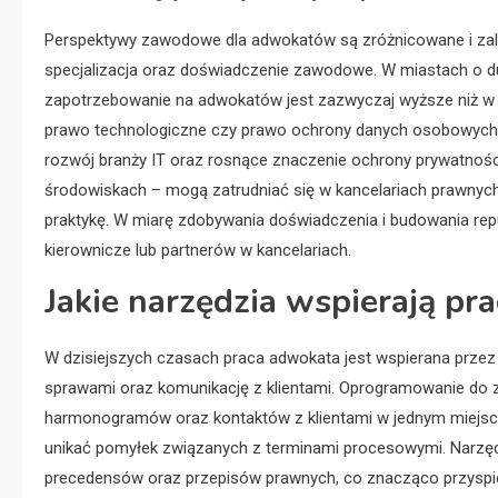
Perspektywy zawodowe dla adwokatów są zróżnicowane i zależą
specjalizacja oraz doświadczenie zawodowe. W miastach o duż
zapotrzebowanie na adwokatów jest zazwyczaj wyższe niż w m
prawo technologiczne czy prawo ochrony danych osobowych s
rozwój branży IT oraz rosnące znaczenie ochrony prywatnoś
środowiskach – mogą zatrudniać się w kancelariach prawnych,
praktykę. W miarę zdobywania doświadczenia i budowania re
kierownicze lub partnerów w kancelariach.
Jakie narzędzia wspierają pr
W dzisiejszych czasach praca adwokata jest wspierana przez 
sprawami oraz komunikację z klientami. Oprogramowanie do 
harmonogramów oraz kontaktów z klientami w jednym miejscu
unikać pomyłek związanych z terminami procesowymi. Narzęd
precedensów oraz przepisów prawnych, co znacząco przyspies