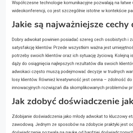
Współczesne technologie komunikacyjne pozwalają na łatwe u
wideokonferencji, co jest szczególnie istotne w kontekście pa
Jakie są najważniejsze cech
Dobry adwokat powinien posiadać szereg cech osobistych i 
satysfakcję klientów. Przede wszystkim ważna jest umiejętno
potrzeby swoich klientów oraz ich sytuację życiową. Kolejną i
dąży do osiągnięcia najlepszych rezultatów dla swoich klientó
adwokaci często muszą podejmować decyzje w trudnych waru
losy klientów. Również kreatywność jest cenna – zdolność 
innowacyjnych rozwiązań dla skomplikowanych problemów p
Jak zdobyć doświadczenie j
Zdobijanie doświadczenia jako młody adwokat to kluczowy e
zawodową. Jednym ze sposobów na zdobycie praktyki jest odby
doświadczenie pozwala na naukę od bardziej doświadczonych