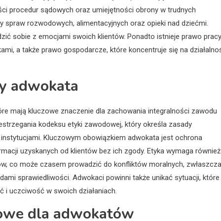
ci procedur sądowych oraz umiejętności obrony w trudnych
czy spraw rozwodowych, alimentacyjnych oraz opieki nad dziećmi.
dzić sobie z emocjami swoich klientów. Ponadto istnieje prawo pracy
ami, a także prawo gospodarcze, które koncentruje się na działalno
cy adwokata
óre mają kluczowe znaczenie dla zachowania integralności zawodu
strzegania kodeksu etyki zawodowej, który określa zasady
az instytucjami. Kluczowym obowiązkiem adwokata jest ochrona
rmacji uzyskanych od klientów bez ich zgody. Etyka wymaga również
tów, co może czasem prowadzić do konfliktów moralnych, zwłaszcz
ami sprawiedliwości. Adwokaci powinni także unikać sytuacji, które
ć i uczciwość w swoich działaniach.
dowe dla adwokatów