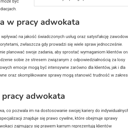
a może być
iacjach.
ia w pracy adwokata
ą wpływać na jakość świadczonych usług oraz satysfakcję zawodow
orytetami, zwłaszcza gdy prowadzi się wiele spraw jednocześnie.
wnie planować swoje zadania, aby sprostać wymaganiom klientów or
dzenie sobie ze stresem związanym z odpowiedzialnością za losy
owych emocje mogą być intensywne zarówno dla klientów, jak i dla
awne oraz skomplikowane sprawy mogą stanowić trudność w zakres
 w pracy adwokata
a, co pozwala im na dostosowanie swojej kariery do indywidualnyc
pecjalizacji znajduje się prawo cywilne, które obejmuje sprawy
kaci zajmujący się prawem karnym reprezentują klientów