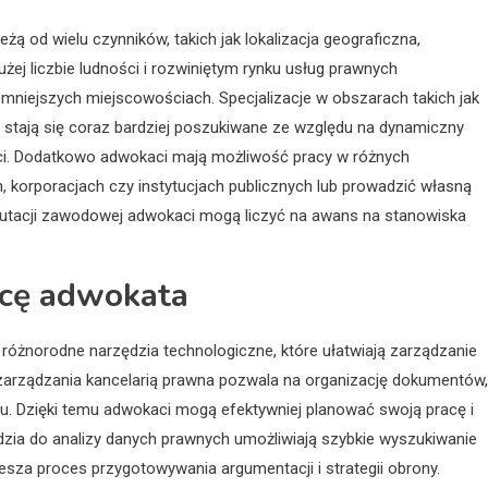
 od wielu czynników, takich jak lokalizacja geograficzna,
ej liczbie ludności i rozwiniętym rynku usług prawnych
niejszych miejscowościach. Specjalizacje w obszarach takich jak
tają się coraz bardziej poszukiwane ze względu na dynamiczny
ci. Dodatkowo adwokaci mają możliwość pracy w różnych
 korporacjach czy instytucjach publicznych lub prowadzić własną
putacji zawodowej adwokaci mogą liczyć na awans na stanowiska
acę adwokata
różnorodne narzędzia technologiczne, które ułatwiają zarządzanie
zarządzania kancelarią prawna pozwala na organizację dokumentów,
. Dzięki temu adwokaci mogą efektywniej planować swoją pracę i
zia do analizy danych prawnych umożliwiają szybkie wyszukiwanie
za proces przygotowywania argumentacji i strategii obrony.