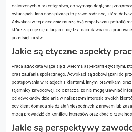
oskarżonych o przestępstwa, co wymaga dogłębnej znajomoś
sytuacjach. Inna specjalizacja to prawo rodzinne, które doty
Adwokaci w tej dziedzinie muszą być empatyczni i potrafić ra
które zajmuje się relacjami między pracodawcami a pracownik
przedsiębiorstw.
Jakie są etyczne aspekty pra
Praca adwokata wiąże się z wieloma aspektami etycznymi, kt
oraz zaufania społecznego. Adwokaci są zobowiązani do prze
postępowania w relacjach z klientami, innymi prawnikami or
tajemnicy zawodowej, co oznacza, że nie mogą ujawniać info
od adwokatów działania w najlepszym interesie swoich klien
gdy klient domaga się działań niezgodnych z prawem lub zasad
mogą prowadzić do konfliktu interesów oraz dbać o rzetelnoś
Jakie są perspektywy zawo