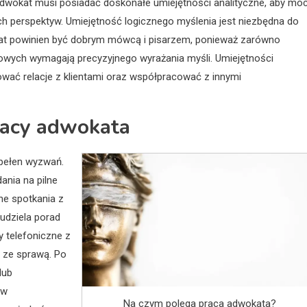
dwokat musi posiadać doskonałe umiejętności analityczne, aby mó
ch perspektyw. Umiejętność logicznego myślenia jest niezbędna do
kat powinien być dobrym mówcą i pisarzem, ponieważ zarówno
owych wymagają precyzyjnego wyrażania myśli. Umiejętności
ować relacje z klientami oraz współpracować z innymi
racy adwokata
pełen wyzwań.
ania na pilne
ne spotkania z
udziela porad
 telefoniczne z
h ze sprawą. Po
lub
ów
Na czym polega praca adwokata?