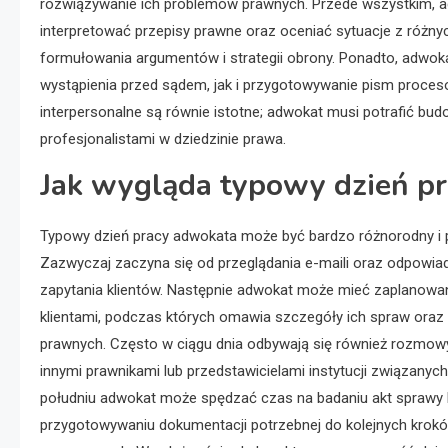
rozwiązywanie ich problemów prawnych. Przede wszystkim, a
interpretować przepisy prawne oraz oceniać sytuacje z różny
formułowania argumentów i strategii obrony. Ponadto, adwo
wystąpienia przed sądem, jak i przygotowywanie pism proces
interpersonalne są równie istotne; adwokat musi potrafić bud
profesjonalistami w dziedzinie prawa.
Jak wygląda typowy dzień p
Typowy dzień pracy adwokata może być bardzo różnorodny i 
Zazwyczaj zaczyna się od przeglądania e-maili oraz odpowiad
zapytania klientów. Następnie adwokat może mieć zaplanowa
klientami, podczas których omawia szczegóły ich spraw oraz 
prawnych. Często w ciągu dnia odbywają się również rozmowy
innymi prawnikami lub przedstawicielami instytucji związanyc
południu adwokat może spędzać czas na badaniu akt sprawy 
przygotowywaniu dokumentacji potrzebnej do kolejnych krok