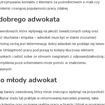
trzymywanie kontaktu z klientami za pośrednictwem e-maili czy
ndemii i rosnącej popularności pracy zdalnej.
y dobrego adwokata
zawodowych, które wpływają na jakość świadczonych usług oraz
ść słuchania i empatia – adwokat musi być w stanie zrozumieć
stotną cechą jest determinacja; dobry adwokat nie poddaje się łatwo 
w. Umiejętność pracy pod presją to kolejny kluczowy element;
nkach i radzić sobie ze stresem związanym z odpowiedzialnością 
do myślenia poza schematami może pomóc w znalezieniu
rawnych.
ako młody adwokat
tap kariery zawodowej, który może znacząco wpłynąć na przyszłość
cie stażu lub praktyki w renomowanej kancelarii prawnej; takie
 kolegów oraz poznanie realiów pracy w branży. Udział w programa