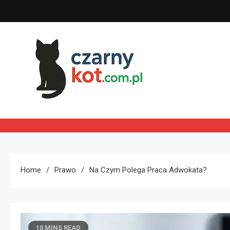
Skip
to
content
Czarny kot
Home
Prawo
Na Czym Polega Praca Adwokata?
10 MINS READ