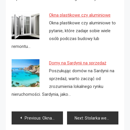
Okna plastikowe czy aluminiowe
Okna plastikowe czy aluminiowe to
pytanie, które zadaje sobie wiele
osób podczas budowy lub
remontu…
Domy na Sardynii na sprzedaż
Poszukując domów na Sardynii na
sprzedaż, warto zacząć od
zrozumienia lokalnego rynku
nieruchomości. Sardynia, jako…
Nawigacja
Previous:
Okna aluminiowe Szczecin
Next:
Stolarka wewnętrzna co to jest?