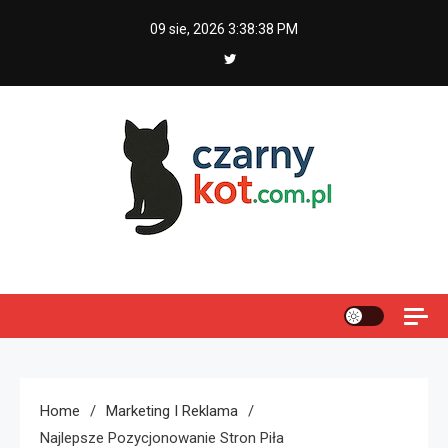
Skip
09 sie, 2026
3:38:39 PM
to
content
Czarny kot
Home
Marketing I Reklama
Najlepsze Pozycjonowanie Stron Piła