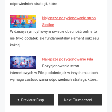
odpowiednich strategii, które…
Najlepsze pozycjonowanie stron
Siedlce
W dzisiejszym cyfrowym świecie obecność online to
nie tylko dodatek, ale fundamentalny element sukcesu
każdej…
Najlepsze pozycjonowanie Piła
Pozycjonowanie stron
internetowych w Pile, podobnie jak w innych miastach,
wymaga zastosowania odpowiednich strategii, które…
Nawigacja
Previous:
Ekspert SEO Płock
Next:
Tłumaczenie przysięgłe norweski
wpisu