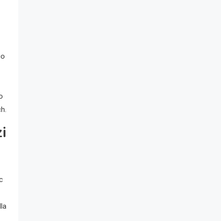
go
o
h.
i
c
la
,