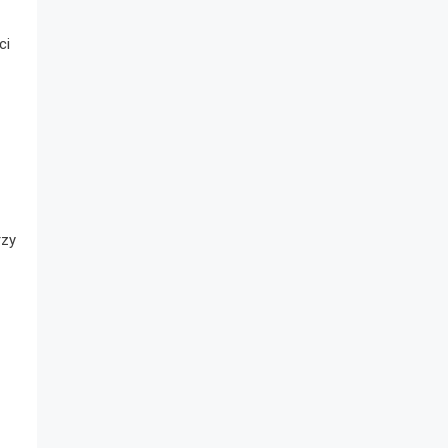
ci
rzy