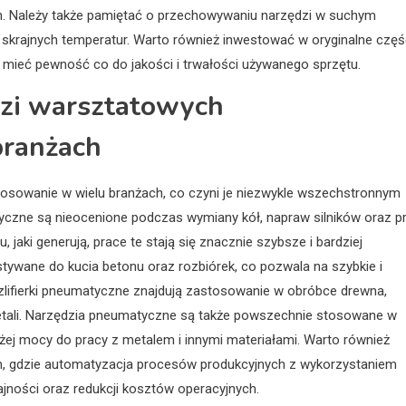
ch. Należy także pamiętać o przechowywaniu narzędzi w suchym
y skrajnych temperatur. Warto również inwestować w oryginalne częś
mieć pewność co do jakości i trwałości używanego sprzętu.
dzi warsztatowych
branżach
osowanie w wielu branżach, co czyni je niezwykle wszechstronnym
zne są nieocenione podczas wymiany kół, napraw silników oraz p
ki generują, prace te stają się znacznie szybsze i bardziej
wane do kucia betonu oraz rozbiórek, co pozwala na szybkie i
zlifierki pneumatyczne znajdują zastosowanie w obróbce drewna,
 detali. Narzędzia pneumatyczne są także powszechnie stosowane w
ej mocy do pracy z metalem i innymi materiałami. Warto również
m, gdzie automatyzacja procesów produkcyjnych z wykorzystaniem
jności oraz redukcji kosztów operacyjnych.