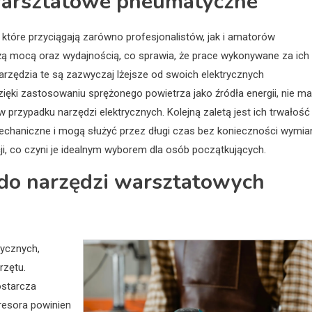
 warsztatowe pneumatyczne
które przyciągają zarówno profesjonalistów, jak i amatorów
żą mocą oraz wydajnością, co sprawia, że prace wykonywane za ich
rzędzia te są zazwyczaj lżejsze od swoich elektrycznych
ięki zastosowaniu sprężonego powietrza jako źródła energii, nie ma
 przypadku narzędzi elektrycznych. Kolejną zaletą jest ich trwałość
chaniczne i mogą służyć przez długi czas bez konieczności wymian
ji, co czyni je idealnym wyborem dla osób początkujących.
e do narzędzi warsztatowych
ycznych,
rzętu.
ostarcza
resora powinien