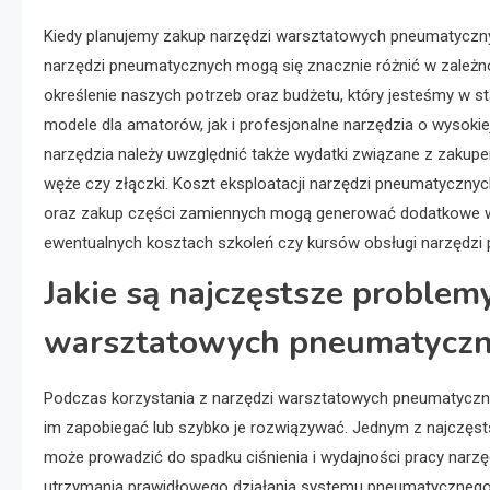
Kiedy planujemy zakup narzędzi warsztatowych pneumatyczny
narzędzi pneumatycznych mogą się znacznie różnić w zależnośc
określenie naszych potrzeb oraz budżetu, który jesteśmy w s
modele dla amatorów, jak i profesjonalne narzędzia o wyso
narzędzia należy uwzględnić także wydatki związane z zakup
węże czy złączki. Koszt eksploatacji narzędzi pneumatyczny
oraz zakup części zamiennych mogą generować dodatkowe wy
ewentualnych kosztach szkoleń czy kursów obsługi narzędzi
Jakie są najczęstsze proble
warsztatowych pneumatycz
Podczas korzystania z narzędzi warsztatowych pneumatyczn
im zapobiegać lub szybko je rozwiązywać. Jednym z najczęst
może prowadzić do spadku ciśnienia i wydajności pracy narzę
utrzymania prawidłowego działania systemu pneumatycznego