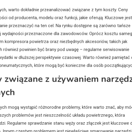
ch, warto dokładnie przeanalizować związane z tym koszty. Ceny
i od producenta, modelu oraz funkcji, jakie oferują. Kluczowe jest
tanie przeznaczyć na ten cel. Na rynku dostępne są zarówno tańsze
kiej wydajności przeznaczone dla zawodowców. Oprócz kosztu same
em kompresora powietrza oraz niezbędnych akcesoriów, takich jak
ch również powinien być brany pod uwagę – regularne serwisowanie
datki w dłuższej perspektywie czasowej. Warto również pamiętać 
 pneumatycznych, które mogą być konieczne dla osób początkującyc
my związane z używaniem narzędz
nych
ych mogą wystąpić różnorodne problemy, które warto znać, aby mó
szych problemów jest nieszczelność układu powietrznego, która
dzi. Regularne sprawdzanie stanu węży oraz złączek jest kluczowe d
. Innym częstym problemem jest niewłaściwe smarowanie narzędzi