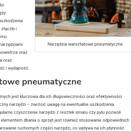
dzi
ęży
 uszkodzenia
złączki i
temu
Narzędzia warsztatowe pneumatyczne
narzędziami
powietrza oraz
a oraz
ść i wydajność.
tatowe pneumatyczne
ych jest kluczowa dla ich długowieczności oraz efektywności
iczny narzędzi – zwrócić uwagę na ewentualne uszkodzenia
ularne czyszczenie narzędzi z resztek smaru czy pyłu pozwoli
 elementem dbania o sprzęt jest również stosowanie odpowiednich
rowanie ruchomych części narzędzi, co wpływa na ich płynność