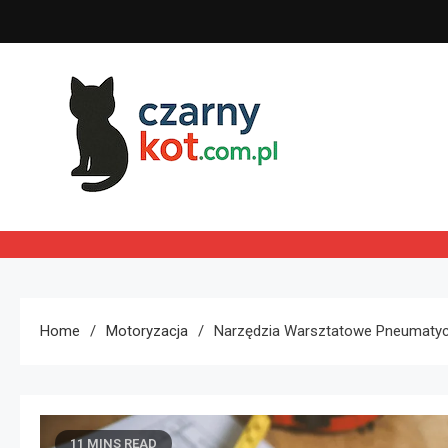
Skip
to
content
Czarny kot
Home
Motoryzacja
Narzędzia Warsztatowe Pneumaty
11 MINS READ