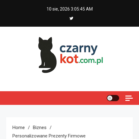
Skip
10 sie, 2026
3:05:46 AM
to
content
Czarny kot
Home
Biznes
Personalizowane Prezenty Firmowe