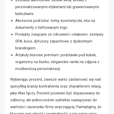
Zestawy alkoholowe: butelki wina, whisky z
personalizowanymi etykietami lub grawerowanymi
kieliszkami.
Akcesoria podróżne: torby, kosmetyczki, etui na
dokumenty z haftowanym logo.
Produkty związane ze zdrowiem i relaksem: zestawy
SPA, koce, dyfuzory zapachowe z dyskretnym
brandingiem.
Artykuły biurowe premium: podstawki pod kubek,
organizery na biurko, eleganckie ramki na zdjęcia z
możliwością personalizacji.
Wybierając prezent, zawsze warto zastanowić się nad
specyfiką branży kontrahenta oraz charakterem relacji,
jaka Was łączy. Prezent powinien być dopasowany do
odbiorcy, ale jednocześnie subtelnie nawiązywać do
wartości i wizerunku firmy wręczającej. Pamiętajmy, że
kluczem jest jakość i oryginalność, a nie sama cena.