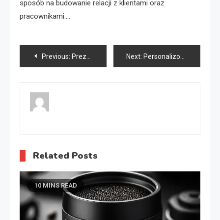
sposób na budowanie relacji z klientami oraz
pracownikami.…
Nawigacja
Previous:
Prezenty personalizowane grawerowane
Next:
Personalizowane prezenty dla babci
wpisu
Related Posts
10 MINS READ