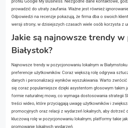
profilu Google My Business. Niezgodne dane kontaktowe, godz
prowadzić do utraty zaufania. Ważne jest również ignorowanie
Odpowiedzi na recenzje pokazują, że firma dba o swoich klien
wersji strony; w dzisiejszych czasach wiele osób korzysta z 
Jakie są najnowsze trendy w
Białystok?
Najnowsze trendy w pozycjonowaniu lokalnym w Białymstoku w
preferencje użytkowników. Coraz większą rolę odgrywa sztucz
danych i personalizacji wyników wyszukiwania. Warto zwróci
się coraz popularniejsze dzięki asystentom głosowym takim ja
formie naturalnej mowy, co wymaga dostosowania strategii S
treści wideo, które przyciągają uwagę użytkowników i zwięk
promocyjnych oraz relacji z wydarzeń lokalnych, aby dotrze
kluczową rolę w pozycjonowaniu lokalnym; platformy takie jak
promowanie lokalnych wydarzeń.