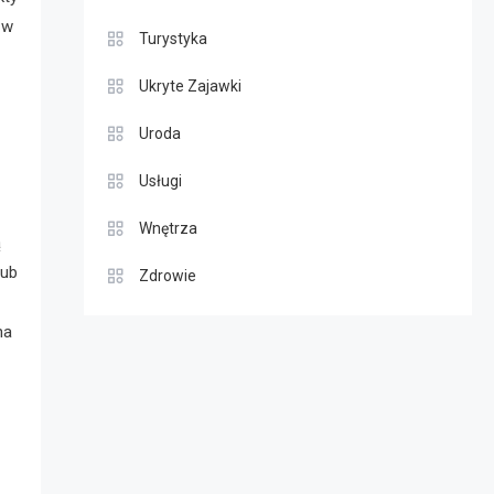
 w
Turystyka
Ukryte Zajawki
Uroda
Usługi
Wnętrza
ą
lub
Zdrowie
na