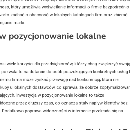
ness, który umożliwia wyświetlanie informacji o firmie bezpośrednio
rto zadbać o obecność w lokalnych katalogach firm oraz zbierać
eganie marki.
w pozycjonowanie lokalne
i wiele korzyści dla przedsiębiorców, którzy chcą zwiększyć swoj
 pozwala to na dotarcie do osób poszukujących konkretnych usług 
alnemu firma może zyskać przewagę nad konkurencją, która nie
ą zakupy u lokalnych dostawców, co sprawia, że dobrze zoptymalizowa
jących. Inwestycja w pozycjonowanie lokalne to także
doczne przez dłuższy czas, co oznacza stały napływ klientów bez
e. Dodatkowo poprawa widoczności w internecie przekłada się na