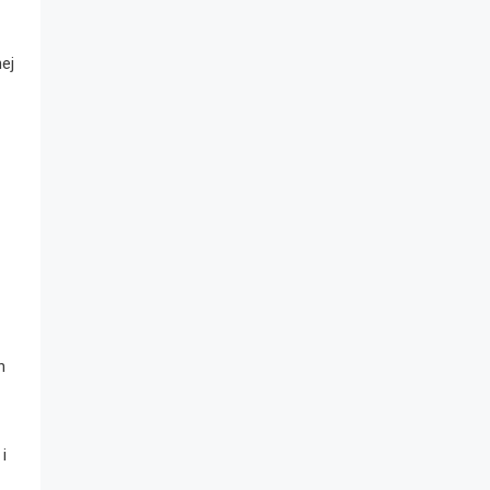
ej
h
i