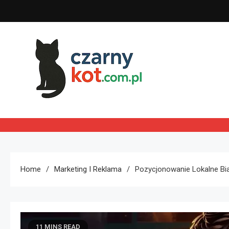
Skip
to
content
Czarny kot
Home
Marketing I Reklama
Pozycjonowanie Lokalne Bi
11 MINS READ