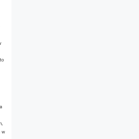
e
w
to
ia
h,
i w