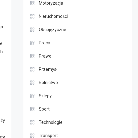
Motoryzacja
Nieruchomości
ja
Obcojęzyczne
Praca
ie
ch
Prawo
Przemysł
Rolnictwo
Sklepy
Sport
nży
Technologie
Transport
kty