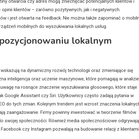
iny otwarcia czy adres mogą zniechęcać potencjalnych klientów i
 opinii klientów – zarówno pozytywnych, jak i negatywnych.
tów i jest otwarta na feedback. Nie można także zapominać o mobiln
urządzeń mobilnych do wyszukiwania lokalnych usług.
 pozycjonowaniu lokalnym
skazują na dynamiczny rozwój technologii oraz zmieniające się
na inteligencja oraz uczenie maszynowe, które pomagają w analizie
ć uwagę na rosnące znaczenie wyszukiwania głosowego, które staje
k Google Assistant czy Siri. Użytkownicy często zadają pytania w
EO do tych zmian. Kolejnym trendem jest wzrost znaczenia lokalnyc
szają zaangażowanie. Firmy powinny inwestować w tworzenie filmów
ć do swojej społeczności. Również media społecznościowe odgrywają
 Facebook czy Instagram pozwalają na budowanie relacji z klientami 