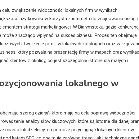
 celu zwiększenie widoczności lokalnych firm w wynikach
iększość użytkowników korzysta z internetu do znajdowania usług i
 elementem strategii marketingowej. W Białymstoku, gdzie konkurenc
ne może znacząco wpłynąć na sukces biznesu. Proces ten obejmuje
luczowych, tworzenie profili w lokalnych katalogach oraz zarządzan
usiness, który pozwala na prezentację firmy w mapach oraz wynika
ć klientów z okolicy, co jest szczególnie istotne dla małych i
 pozycjonowania lokalnego w
obejmują szereg działań, które mają na celu poprawę widoczności
rowadzenie analizy słów kluczowych, które są istotne dla danej bra
ę miasta lub dzielnicy, co pomoże przyciągnąć lokalnych klientów.
wej pod kątem SEO, co obejmuje zarówno treści, jak i techniczne aspe