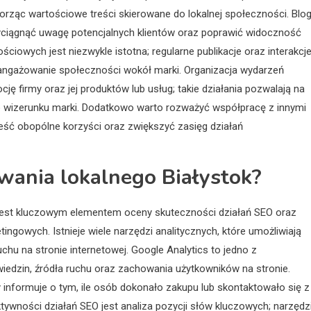
ząc wartościowe treści skierowane do lokalnej społeczności. Blog
zyciągnąć uwagę potencjalnych klientów oraz poprawić widoczność
iowych jest niezwykle istotna; regularne publikacje oraz interakcje
angażowanie społeczności wokół marki. Organizacja wydarzeń
ję firmy oraz jej produktów lub usług; takie działania pozwalają na
o wizerunku marki. Dodatkowo warto rozważyć współpracę z innymi
ieść obopólne korzyści oraz zwiększyć zasięg działań
wania lokalnego Białystok?
jest kluczowym elementem oceny skuteczności działań SEO oraz
ngowych. Istnieje wiele narzędzi analitycznych, które umożliwiają
hu na stronie internetowej. Google Analytics to jedno z
dwiedzin, źródła ruchu oraz zachowania użytkowników na stronie.
 informuje o tym, ile osób dokonało zakupu lub skontaktowało się z
ywności działań SEO jest analiza pozycji słów kluczowych; narzędz