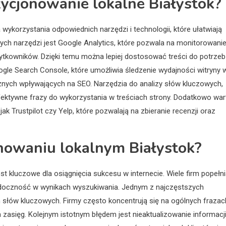
zycjonowanie lokalne Białystok?
korzystania odpowiednich narzędzi i technologii, które ułatwiają
ch narzędzi jest Google Analytics, które pozwala na monitorowani
ytkowników. Dzięki temu można lepiej dostosować treści do potrzeb
gle Search Console, które umożliwia śledzenie wydajności witryny 
znych wpływających na SEO. Narzędzia do analizy słów kluczowych,
efektywne frazy do wykorzystania w treściach strony. Dodatkowo war
ak Trustpilot czy Yelp, które pozwalają na zbieranie recenzji oraz
onowaniu lokalnym Białystok?
 kluczowe dla osiągnięcia sukcesu w internecie. Wiele firm popełn
idoczność w wynikach wyszukiwania. Jednym z najczęstszych
h słów kluczowych. Firmy często koncentrują się na ogólnych frazac
 zasięg. Kolejnym istotnym błędem jest nieaktualizowanie informacj