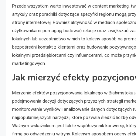
Przede wszystkim warto inwestować w content marketing, twor
artykuły oraz poradniki dotyczące specyfiki regionu mogą pr
strony internetowej. Również aktywność w mediach społecznośc
użytkownikami pomagają budować relacje oraz zwiększać za
lokalnych lub uczestnictwo w nich to kolejny sposób na promoc
bezpośredni kontakt z klientami oraz budowanie pozytywneg
lokalnymi przedsiębiorcami czy influencerami, co może przyn
marketingowych.
Jak mierzyć efekty pozycjono
Mierzenie efektów pozycjonowania lokalnego w Białymstoku 
podejmowania decyzji dotyczących przyszłych strategii marketi
monitorowanie wyników i analizowanie danych dotyczących ruc
najpopularniejszych narzędzi, które pozwala śledzić liczbę o
Ważnym wskaźnikiem jest także współczynnik konwersji, który
firmą po odwiedzeniu witryny. Kolejnym sposobem oceny efekt