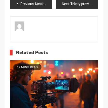
Nawigacja
Previous:
Kostka brukowa Gorzów
Next:
Teksty prawnicze do tłumaczenia
wpisu
Related Posts
12 MINS READ