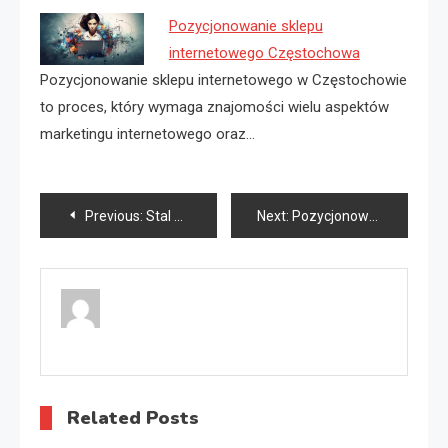
Pozycjonowanie sklepu
internetowego Częstochowa
Pozycjonowanie sklepu internetowego w Częstochowie
to proces, który wymaga znajomości wielu aspektów
marketingu internetowego oraz…
Nawigacja
Previous:
Stal nierdzewna jaki VATt?
Next:
Pozycjonowanie stron w Google Gorzów
wpisu
Related Posts