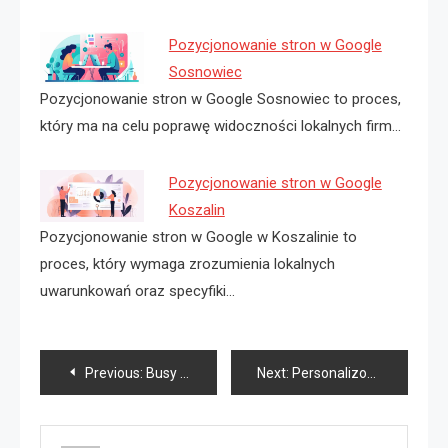
Pozycjonowanie stron w Google
Sosnowiec
Pozycjonowanie stron w Google Sosnowiec to proces,
który ma na celu poprawę widoczności lokalnych firm…
Pozycjonowanie stron w Google
Koszalin
Pozycjonowanie stron w Google w Koszalinie to
proces, który wymaga zrozumienia lokalnych
uwarunkowań oraz specyfiki…
Nawigacja
Previous:
Busy Polska Niemcy Trójmiasto
Next:
Personalizowane prezenty dla męża
wpisu