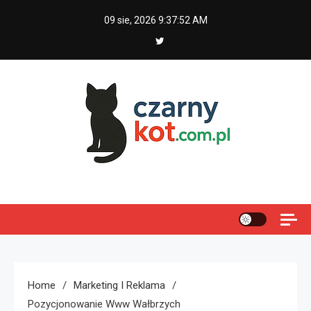
Skip
09 sie, 2026
9:37:52 AM
to
content
Czarny kot
Home
Marketing I Reklama
Pozycjonowanie Www Wałbrzych