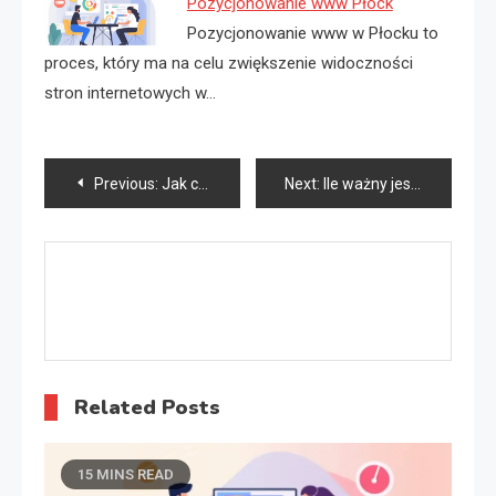
Pozycjonowanie www Płock
Pozycjonowanie www w Płocku to
proces, który ma na celu zwiększenie widoczności
stron internetowych w…
Nawigacja
Previous:
Jak czyścić dywany i wykładziny?
Next:
Ile ważny jest patent?
wpisu
Related Posts
15 MINS READ