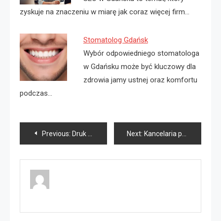
zyskuje na znaczeniu w miarę jak coraz więcej firm…
Stomatolog Gdańsk
Wybór odpowiedniego stomatologa
w Gdańsku może być kluczowy dla
zdrowia jamy ustnej oraz komfortu
podczas…
Nawigacja
Previous:
Druk cyfrowy czy offsetowy co wybrać?
Next:
Kancelaria prawna co?
wpisu