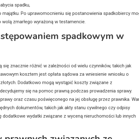
nabycia spadku,
 majątku. Po uprawomocnieniu się postanowienia spadkobiercy mo
ub wolą zmarłego wyrażoną w testamencie.
 postępowaniem spadkowym w
ę znacznie różnić w zależności od wielu czynników, takich jak
tawowym kosztem jest opłata sądowa za wniesienie wniosku o
et złotych. Dodatkowo mogą wystąpić koszty związane z
 zdecydujemy się na pomoc prawną podczas prowadzenia sprawy.
prawy oraz czasu poświęconego na jej obsługę przez prawnika. Wa
dnych dokumentów, takich jak akty stanu cywilnego czy odpisy
ę dodatkowe wydatki związane z wyceną nieruchomości lub innych
w prawnych związanych ze