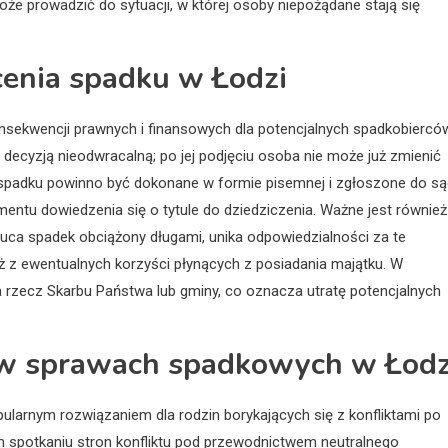
 prowadzić do sytuacji, w której osoby niepożądane stają się
cenia spadku w Łodzi
onsekwencji prawnych i finansowych dla potencjalnych spadkobiercó
decyzją nieodwracalną; po jej podjęciu osoba nie może już zmienić
e spadku powinno być dokonane w formie pisemnej i zgłoszone do s
ntu dowiedzenia się o tytule do dziedziczenia. Ważne jest również
zuca spadek obciążony długami, unika odpowiedzialności za te
ż z ewentualnych korzyści płynących z posiadania majątku. W
 rzecz Skarbu Państwa lub gminy, co oznacza utratę potencjalnych
i w sprawach spadkowych w Łodz
ularnym rozwiązaniem dla rodzin borykających się z konfliktami po
ym spotkaniu stron konfliktu pod przewodnictwem neutralnego