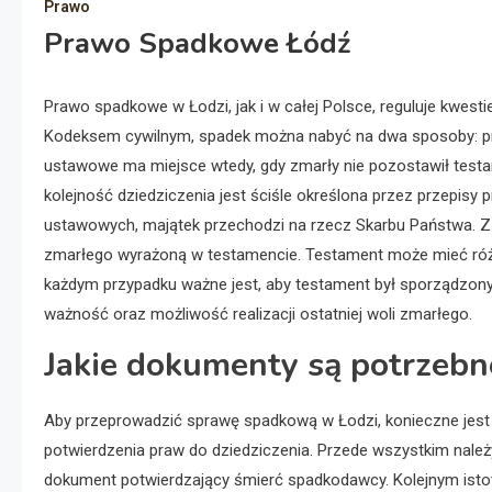
Prawo
Prawo Spadkowe Łódź
Prawo spadkowe w Łodzi, jak i w całej Polsce, reguluje kwes
Kodeksem cywilnym, spadek można nabyć na dwa sposoby: pr
ustawowe ma miejsce wtedy, gdy zmarły nie pozostawił testam
kolejność dziedziczenia jest ściśle określona przez przepis
ustawowych, majątek przechodzi na rzecz Skarbu Państwa. Z 
zmarłego wyrażoną w testamencie. Testament może mieć różne 
każdym przypadku ważne jest, aby testament był sporządzon
ważność oraz możliwość realizacji ostatniej woli zmarłego.
Jakie dokumenty są potrzeb
Aby przeprowadzić sprawę spadkową w Łodzi, konieczne jes
potwierdzenia praw do dziedziczenia. Przede wszystkim nale
dokument potwierdzający śmierć spadkodawcy. Kolejnym istotn