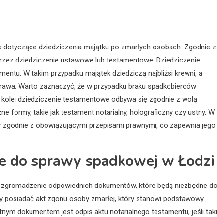
tie dotyczące dziedziczenia majątku po zmarłych osobach. Zgodnie z
zez dziedziczenie ustawowe lub testamentowe. Dziedziczenie
entu. W takim przypadku majątek dziedziczą najbliżsi krewni, a
y prawa. Warto zaznaczyć, że w przypadku braku spadkobierców
kolei dziedziczenie testamentowe odbywa się zgodnie z wolą
formy, takie jak testament notarialny, holograficzny czy ustny. W
y zgodnie z obowiązującymi przepisami prawnymi, co zapewnia jego
ne do sprawy spadkowej w Łodzi
t zgromadzenie odpowiednich dokumentów, które będą niezbędne d
ży posiadać akt zgonu osoby zmarłej, który stanowi podstawowy
ym dokumentem jest odpis aktu notarialnego testamentu, jeśli taki