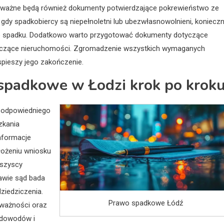
 ważne będą również dokumenty potwierdzające pokrewieństwo ze
, gdy spadkobiercy są niepełnoletni lub ubezwłasnowolnieni, koniecz
cie spadku. Dodatkowo warto przygotować dokumenty dotyczące
tyczące nieruchomości. Zgromadzenie wszystkich wymaganych
pieszy jego zakończenie.
spadkowe w Łodzi krok po krok
 odpowiedniego
zkania
nformacje
łożeniu wniosku
wszyscy
awie sąd bada
ziedziczenia.
Prawo spadkowe Łódź
m ważności oraz
 dowodów i