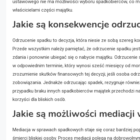
ustawowego nie ma możliwości wyboru spadkobierców, co może
właścicielami części majątku.
Jakie są konsekwencje odrzu
Odrzucenie spadku to decyzja, która niesie ze sobą szereg k
Przede wszystkim należy pamiętać, że odrzucenie spadku jest 
zdania i ponownie ubiegać się o nabycie majątku. Odrzuceni
w odpowiednim terminie, który wynosi sześć miesięcy od mome
zrozumienie skutków finansowych tej decyzji; jeśli osoba odr
zobowiązania. Jednakże odrzucając spadek, rezygnuje równie
przypadku braku innych spadkobierców majątek przechodzi na
korzyści dla bliskich osób.
Jakie są możliwości mediacj
Mediacja w sprawach spadkowych staje się coraz bardziej pop
śmierci bliskiej osoby. Proces mediacji polega na dobrowoln