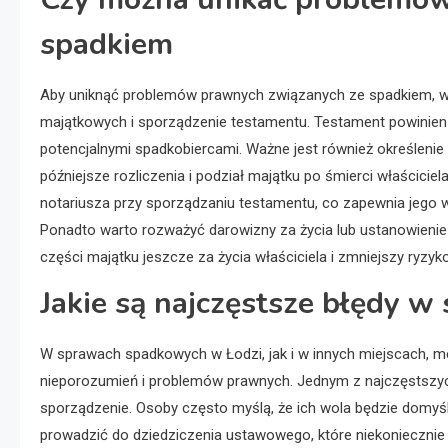
spadkiem
Aby uniknąć problemów prawnych związanych ze spadkiem, war
majątkowych i sporządzenie testamentu. Testament powinien b
potencjalnymi spadkobiercami. Ważne jest również określenie 
późniejsze rozliczenia i podział majątku po śmierci właścici
notariusza przy sporządzaniu testamentu, co zapewnia jego 
Ponadto warto rozważyć darowizny za życia lub ustanowienie
części majątku jeszcze za życia właściciela i zmniejszy ryzyko
Jakie są najczęstsze błędy 
W sprawach spadkowych w Łodzi, jak i w innych miejscach, m
nieporozumień i problemów prawnych. Jednym z najczęstszych
sporządzenie. Osoby często myślą, że ich wola będzie domy
prowadzić do dziedziczenia ustawowego, które niekonieczni