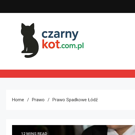
Skip
to
content
Czarny kot
Home
Prawo
Prawo Spadkowe Łódź
12 MINS READ