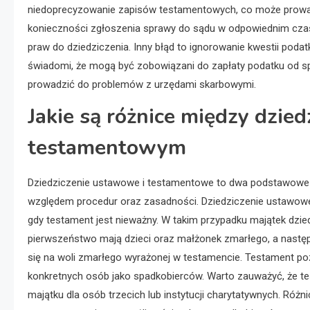
niedoprecyzowanie zapisów testamentowych, co może prowad
konieczności zgłoszenia sprawy do sądu w odpowiednim czasi
praw do dziedziczenia. Inny błąd to ignorowanie kwestii pod
świadomi, że mogą być zobowiązani do zapłaty podatku od sp
prowadzić do problemów z urzędami skarbowymi.
Jakie są różnice między dzi
testamentowym
Dziedziczenie ustawowe i testamentowe to dwa podstawowe 
względem procedur oraz zasadności. Dziedziczenie ustawowe
gdy testament jest nieważny. W takim przypadku majątek dzie
pierwszeństwo mają dzieci oraz małżonek zmarłego, a następni
się na woli zmarłego wyrażonej w testamencie. Testament p
konkretnych osób jako spadkobierców. Warto zauważyć, że t
majątku dla osób trzecich lub instytucji charytatywnych. Różn