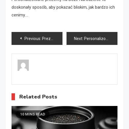
doskonały sposób, aby pokazać bliskim, jak bardzo ich
cenimy.…
Nawigacja
Previous:
Prezenty personalizowane firmowe
Next:
Personalizowane prezenty świąteczne
wpisu
Related Posts
10 MINS READ