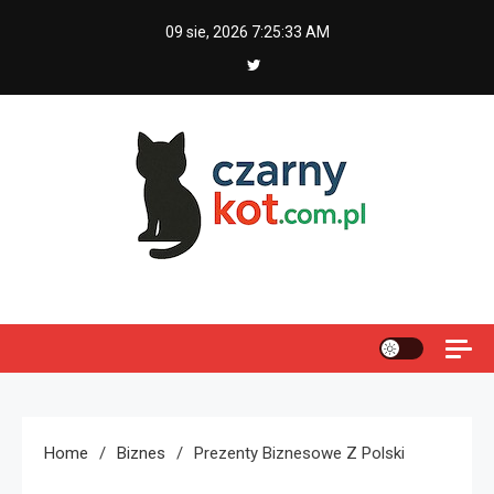
Skip
09 sie, 2026
7:25:34 AM
to
content
Czarny kot
Home
Biznes
Prezenty Biznesowe Z Polski