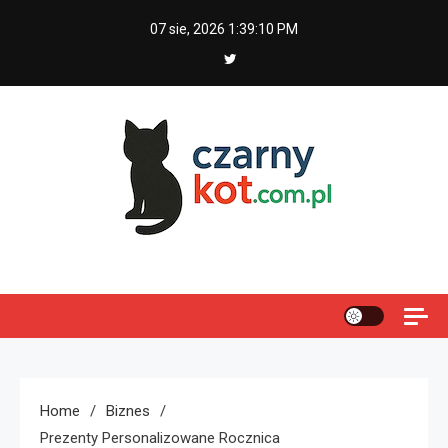
Skip
07 sie, 2026
1:39:12 PM
to
content
Czarny kot
Home
Biznes
Prezenty Personalizowane Rocznica